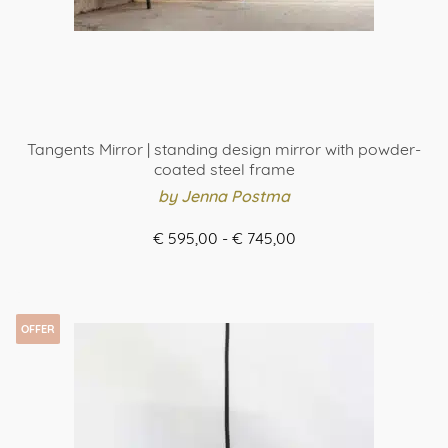
Tangents Mirror | standing design mirror with powder-
coated steel frame
by Jenna Postma
Prijsklasse:
€
595,00
-
€
745,00
€ 595,00
ORDER HERE
tot
Dit
€ 745,00
product
OFFER
heeft
meerdere
variaties.
Deze
optie