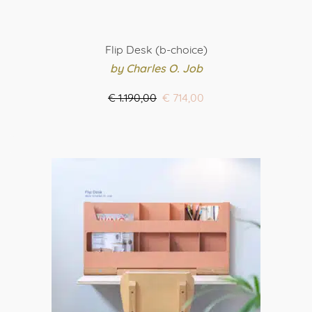
Flip Desk (b-choice)
by Charles O. Job
Oorspronkelijke
Huidige
€
1.190,00
€
714,00
prijs
prijs
ORDER HERE
was:
is:
€ 1.190,00.
€ 714,00.