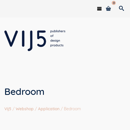
0
Bedroom
Vij5
/
Webshop
/
Application
/
Bedroom