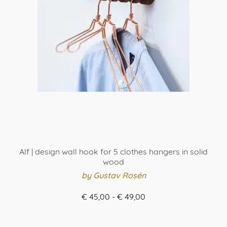
Alf | design wall hook for 5 clothes hangers in solid
wood
by Gustav Rosén
Prijsklasse:
€
45,00
-
€
49,00
€ 45,00
ORDER HERE
tot