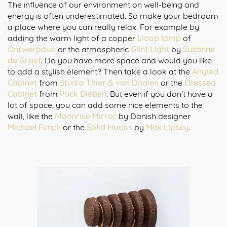
The influence of our environment on well-being and
energy is often underestimated. So make your bedroom
a place where you can really relax. For example by
adding the warm light of a copper
Lloop lamp
of
Ontwerpduo
or the atmospheric
Glint Light
by
Susanne
de Graef
. Do you have more space and would you like
to add a stylish element? Then take a look at the
Angled
Cabinet
from
Studio Thier & van Daalen
or the
Dressed
Cabinet
from
Puck Dieben
. But even if you don't have a
lot of space, you can add some nice elements to the
wall, like the
Moonrise Mirror
by Danish designer
Michael Funch
or the
Solid Hooks
by
Max Lipsey
.