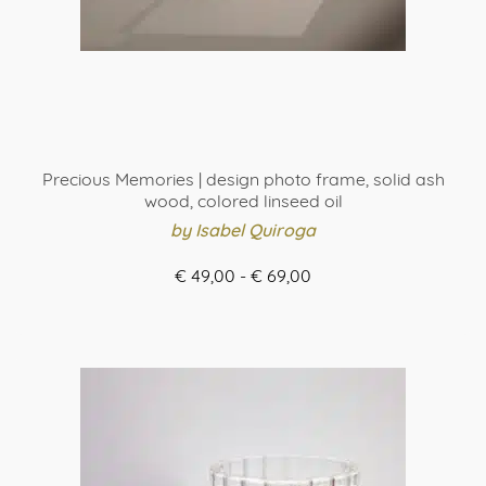
Precious Memories | design photo frame, solid ash
wood, colored linseed oil
by Isabel Quiroga
Prijsklasse:
€
49,00
-
€
69,00
€ 49,00
ORDER HERE
tot
Dit
€ 69,00
product
heeft
meerdere
variaties.
Deze