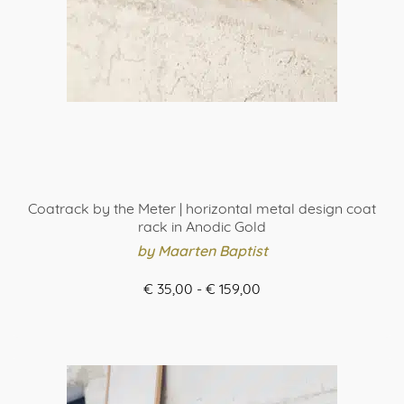
op
de
productpagina
Coatrack by the Meter | horizontal metal design coat
rack in Anodic Gold
by Maarten Baptist
Prijsklasse:
€
35,00
-
€
159,00
€ 35,00
ORDER HERE
tot
Dit
€ 159,00
product
heeft