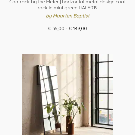
Coatrack by the Meter | horizontal metal design coat
rack in mint green RAL6019
by Maarten Baptist
Prijsklasse:
€
35,00
-
€
149,00
€ 35,00
ORDER HERE
tot
Dit
€ 149,00
product
heeft
meerdere
variaties.
Deze
optie
kan
gekozen
worden
op
de
productpagina