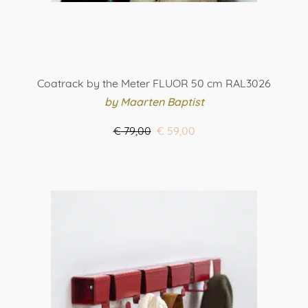
Coatrack by the Meter FLUOR 50 cm RAL3026
by Maarten Baptist
Oorspronkelijke
Huidige
€
79,00
€
59,00
prijs
prijs
ORDER HERE
was:
is:
€ 79,00.
€ 59,00.