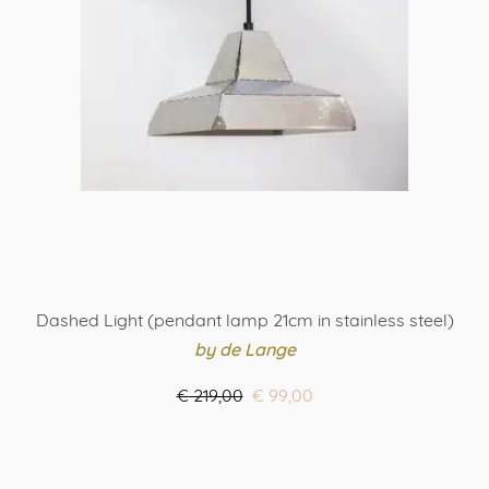
kan
gekozen
worden
op
de
productpagina
Dashed Light (pendant lamp 21cm in stainless steel)
by de Lange
Oorspronkelijke
Huidige
€
219,00
€
99,00
prijs
prijs
ORDER HERE
was:
is:
€ 219,00.
€ 99,00.