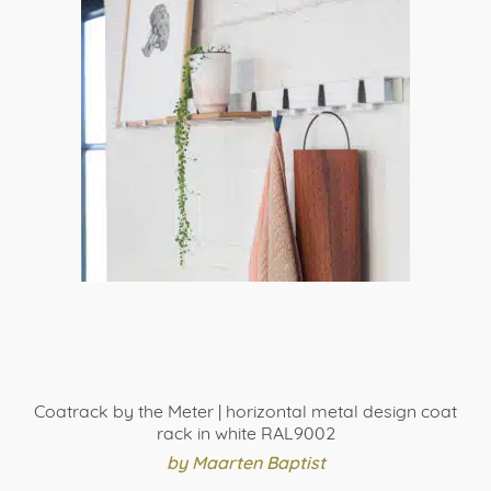
meerdere
variaties.
Deze
optie
kan
gekozen
worden
op
de
productpagina
Coatrack by the Meter | horizontal metal design coat
rack in white RAL9002
by Maarten Baptist