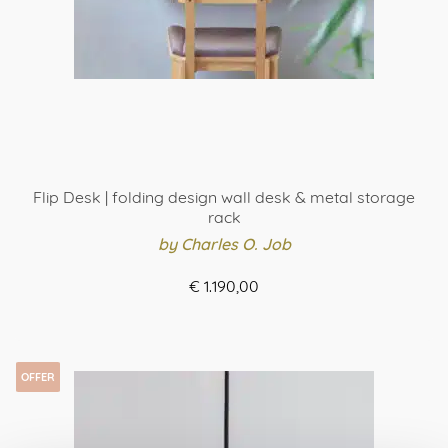
Flip Desk | folding design wall desk & metal storage
rack
by Charles O. Job
€
1.190,00
ORDER HERE
Dit
product
OFFER
heeft
meerdere
variaties.