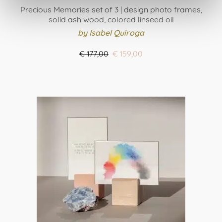
Precious Memories set of 3 | design photo frames,
solid ash wood, colored linseed oil
by Isabel Quiroga
Oorspronkelijke
Huidige
€
177,00
€
159,00
prijs
prijs
ORDER HERE
was:
is:
€ 177,00.
€ 159,00.
Dit
product
heeft
meerdere
variaties.
Deze
optie
kan
gekozen
worden
op
de
productpagina