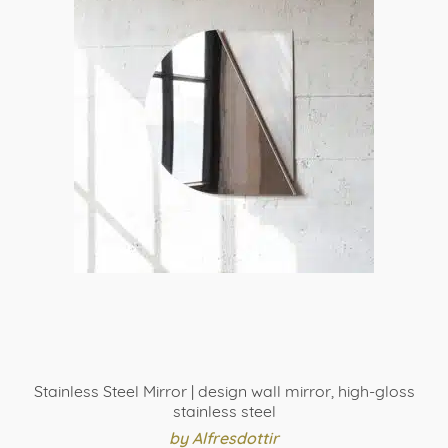
meerdere
variaties.
Deze
optie
kan
gekozen
worden
op
de
productpagina
Stainless Steel Mirror | design wall mirror, high-gloss
stainless steel
by Alfresdottir