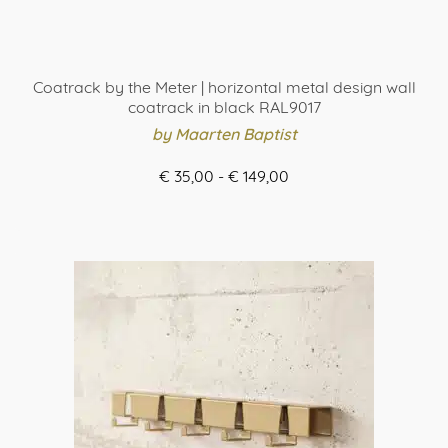
Coatrack by the Meter | horizontal metal design wall
coatrack in black RAL9017
by Maarten Baptist
Prijsklasse:
€
35,00
-
€
149,00
€ 35,00
ORDER HERE
tot
Dit
€ 149,00
product
heeft
meerdere
variaties.
Deze
optie
kan
gekozen
worden