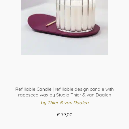
optie
kan
gekozen
worden
op
de
productpagina
Refillable Candle | refillable design candle with
rapeseed wax by Studio Thier & van Daalen
by Thier & van Daalen
€
79,00
ORDER HERE