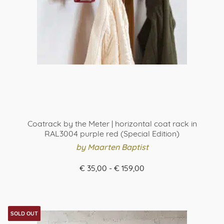
Coatrack by the Meter | horizontal coat rack in
RAL3004 purple red (Special Edition)
by Maarten Baptist
Prijsklasse:
€
35,00
-
€
159,00
€ 35,00
ORDER HERE
tot
Dit
€ 159,00
product
SOLD OUT
heeft