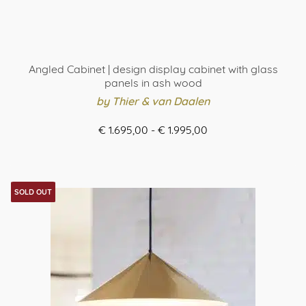
Angled Cabinet | design display cabinet with glass
panels in ash wood
by Thier & van Daalen
Prijsklasse:
€
1.695,00
-
€
1.995,00
€ 1.695,00
ORDER HERE
tot
Dit
€ 1.995,00
product
SOLD OUT
heeft
meerdere
variaties.
Deze
optie
kan
gekozen