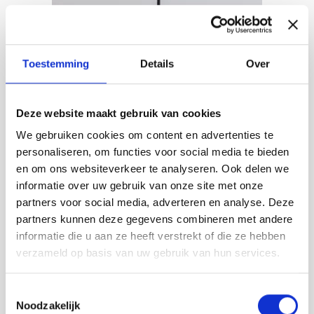
Deze
optie
kan
gekozen
Toestemming
Details
Over
worden
op
de
Deze website maakt gebruik van cookies
productpagina
We gebruiken cookies om content en advertenties te
personaliseren, om functies voor social media te bieden
en om ons websiteverkeer te analyseren. Ook delen we
informatie over uw gebruik van onze site met onze
partners voor social media, adverteren en analyse. Deze
partners kunnen deze gegevens combineren met andere
informatie die u aan ze heeft verstrekt of die ze hebben
Malda, pendant lamp (prototypes)
verzameld op basis van uw gebruik van hun services.
by Studio PESI
Oorspronkelijke
Huidige
€
249,00
€
99,00
Toestemmingsselectie
prijs
prijs
Noodzakelijk
ORDER HERE