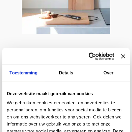
Plain Board | design cutting board, solid beech,
Toestemming
Details
Over
grapeseed oil
by Hanne Willmann
Deze website maakt gebruik van cookies
Prijsklasse:
€
39,00
-
€
89,00
€ 39,00
We gebruiken cookies om content en advertenties te
ORDER HERE
tot
personaliseren, om functies voor social media te bieden
Dit
€ 89,00
en om ons websiteverkeer te analyseren. Ook delen we
product
informatie over uw gebruik van onze site met onze
heeft
partners voor social media, adverteren en analyse. Deze