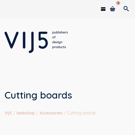
0
Cutting boards
Vij5
/
Webshop
/
Accessories
/
Cutting boards