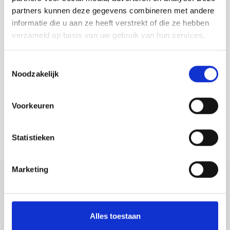
meerdere
partners kunnen deze gegevens combineren met andere
Search in webshop
variaties.
informatie die u aan ze heeft verstrekt of die ze hebben
Deze
Search
verzameld op basis van uw gebruik van hun services.
optie
for:
kan
gekozen
Toestemmingsselectie
worden
Noodzakelijk
op
Questions?
de
You can always contact us by email at
productpagina
office@vij5.nl
Voorkeuren
or by phone (Monday to Saturday from 09:30 to
18:00) at 040-8200585.
Statistieken
Marketing
Contact Information
Alles toestaan
Vij5