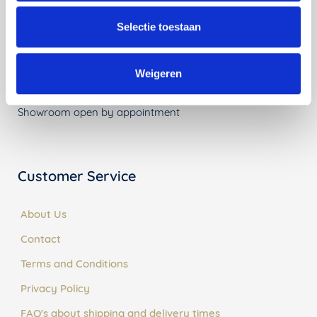
Arjan van Raadshooven Anieke Branderhorst
Selectie toestaan
040 82 00 585
vij5
Weigeren
25 Afrikalaan, 5232 BD Den Bosch
Showroom open by appointment
Customer Service
About Us
Contact
Terms and Conditions
Privacy Policy
FAQ's about shipping and delivery times