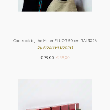
Coatrack by the Meter FLUOR 50 cm RAL3026
by Maarten Baptist
Oorspronkelijke
Huidige
€
79,00
€
59,00
prijs
prijs
ORDER HERE
was:
is:
€ 79,00.
€ 59,00.