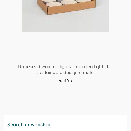
op
de
productpagina
Rapeseed wax tea lights | maxi tea lights for
sustainable design candle
€
8,95
ORDER HERE
Search in webshop