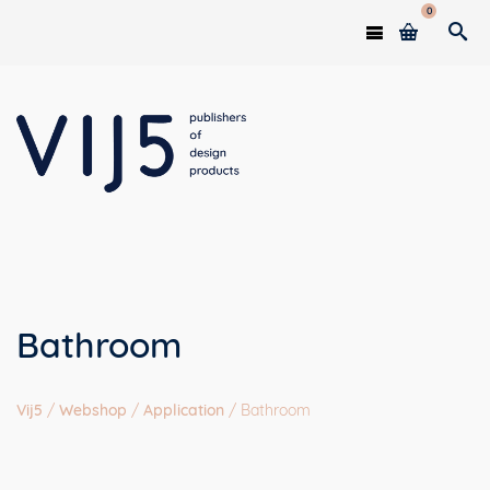
0
Bathroom
Vij5
/
Webshop
/
Application
/
Bathroom