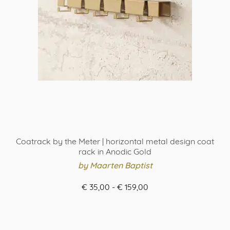
gekozen
worden
op
de
productpagina
Coatrack by the Meter | horizontal metal design coat
rack in Anodic Gold
by Maarten Baptist
Prijsklasse:
€
35,00
-
€
159,00
€ 35,00
ORDER HERE
tot
Dit
€ 159,00