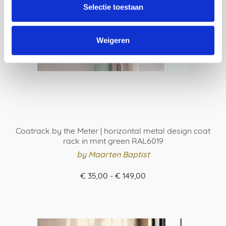
Selectie toestaan
worden
op
de
Weigeren
productpagina
Coatrack by the Meter | horizontal metal design coat
rack in mint green RAL6019
by Maarten Baptist
Prijsklasse:
€
35,00
-
€
149,00
€ 35,00
ORDER HERE
tot
Dit
€ 149,00
product