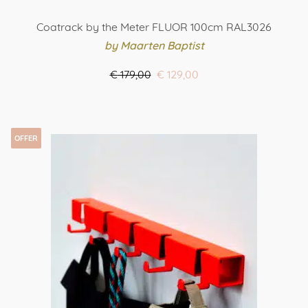
Coatrack by the Meter FLUOR 100cm RAL3026
by Maarten Baptist
Oorspronkelijke
Huidige
€
179,00
€
129,00
prijs
prijs
ORDER HERE
was:
is:
€ 179,00.
€ 129,00.
OFFER