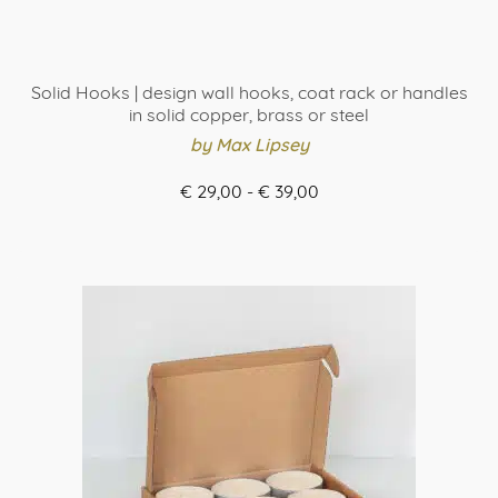
Solid Hooks | design wall hooks, coat rack or handles
in solid copper, brass or steel
by Max Lipsey
Prijsklasse:
€
29,00
-
€
39,00
€ 29,00
ORDER HERE
tot
Dit
€ 39,00
product
heeft
meerdere
variaties.
Deze
optie
kan
gekozen
worden