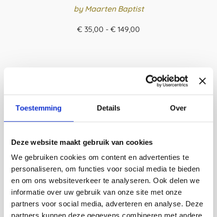
by Maarten Baptist
Prijsklasse:
€
35,00
-
€
149,00
€ 35,00
ORDER HERE
tot
Dit
€ 149,00
product
heeft
meerdere
variaties.
Toestemming
Details
Over
Deze
optie
kan
Deze website maakt gebruik van cookies
gekozen
worden
We gebruiken cookies om content en advertenties te
op
personaliseren, om functies voor social media te bieden
de
en om ons websiteverkeer te analyseren. Ook delen we
productpagina
informatie over uw gebruik van onze site met onze
partners voor social media, adverteren en analyse. Deze
partners kunnen deze gegevens combineren met andere