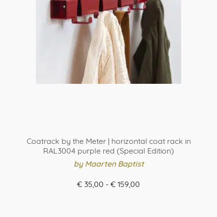
Coatrack by the Meter | horizontal coat rack in
RAL3004 purple red (Special Edition)
by Maarten Baptist
Prijsklasse:
€
35,00
-
€
159,00
€ 35,00
ORDER HERE
tot
Dit
€ 159,00