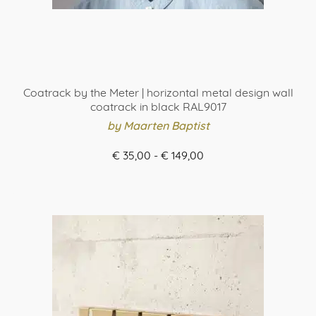
Coatrack by the Meter | horizontal metal design wall
coatrack in black RAL9017
by Maarten Baptist
Prijsklasse:
€
35,00
-
€
149,00
€ 35,00
ORDER HERE
tot
Dit
€ 149,00
product
heeft
meerdere
variaties.
Deze
optie
kan