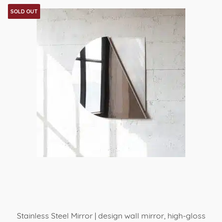
product
SOLD OUT
heeft
meerdere
variaties.
Deze
optie
kan
gekozen
worden
op
de
productpagina
Stainless Steel Mirror | design wall mirror, high-gloss