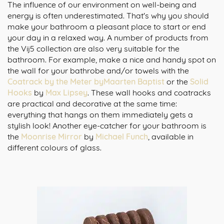
The influence of our environment on well-being and
energy is often underestimated. That's why you should
make your bathroom a pleasant place to start or end
your day in a relaxed way. A number of products from
the Vij5 collection are also very suitable for the
bathroom. For example, make a nice and handy spot on
the wall for your bathrobe and/or towels with the
Coatrack by the Meter by
Maarten Baptist
or the
Solid
Hooks
by
Max Lipsey
. These wall hooks and coatracks
are practical and decorative at the same time:
everything that hangs on them immediately gets a
stylish look! Another eye-catcher for your bathroom is
the
Moonrise Mirror
by
Michael Funch
, available in
different colours of glass.