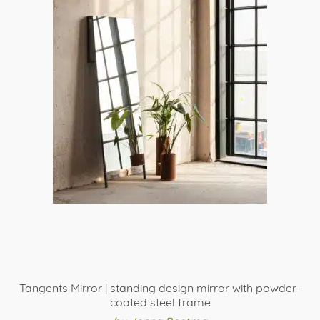
heeft
meerdere
variaties.
Deze
optie
kan
gekozen
worden
op
de
productpagina
Tangents Mirror | standing design mirror with powder-
coated steel frame