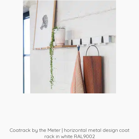
product
heeft
meerdere
variaties.
Deze
optie
kan
gekozen
worden
op
de
productpagina
Coatrack by the Meter | horizontal metal design coat
rack in white RAL9002