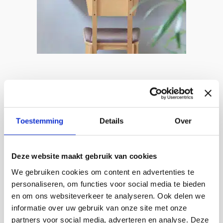
Flip Desk | folding design wall desk & metal storage
Toestemming
Details
Over
rack
by Charles O. Job
€
1.190,00
Deze website maakt gebruik van cookies
We gebruiken cookies om content en advertenties te
ORDER HERE
personaliseren, om functies voor social media te bieden
Dit
en om ons websiteverkeer te analyseren. Ook delen we
product
informatie over uw gebruik van onze site met onze
heeft
partners voor social media, adverteren en analyse. Deze
meerdere