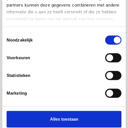
Search in webshop
partners kunnen deze gegevens combineren met andere
variaties.
Deze
informatie die u aan ze heeft verstrekt of die ze hebben
Search
optie
verzameld op basis van uw gebruik van hun services.
for:
kan
gekozen
Toestemmingsselectie
worden
Noodzakelijk
op
Questions?
de
You can always contact us by email at
productpagina
office@vij5.nl
Voorkeuren
or by phone (Monday to Saturday from 09:30 to
18:00) at 040-8200585.
Statistieken
Marketing
Contact Information
Alles toestaan
Vij5