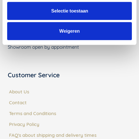
Arjan van Raadshooven Anieke Branderhorst
Selectie toestaan
040 82 00 585
vij5
Weigeren
25 Afrikalaan, 5232 BD Den Bosch
Showroom open by appointment
Customer Service
About Us
Contact
Terms and Conditions
Privacy Policy
FAQ's about shipping and delivery times