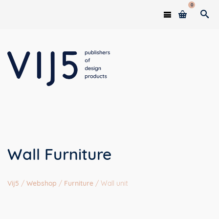
0
Wall Furniture
Vij5
/
Webshop
/
Furniture
/
Wall unit