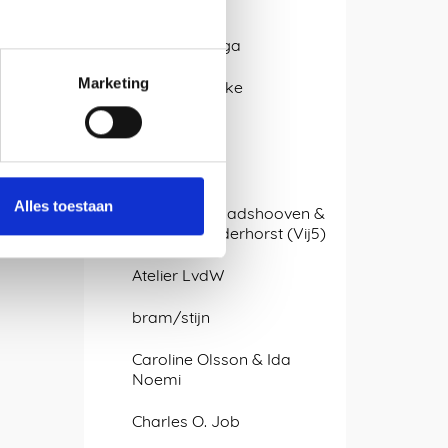
Ontwerpers
Isabel Quiroga
pagina
Marketing
Alissa + Nienke
Antje Pesel
APTUM
Alles toestaan
Arjan van Raadshooven &
Anieke Branderhorst (Vij5)
Atelier LvdW
bram/stijn
Caroline Olsson & Ida
Noemi
Charles O. Job