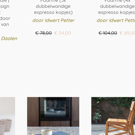
dle |
Foarme (3x
Foarme (4x
sign
dubbelwandige
dubbelwandige
t
espresso kopjes)
espresso kopjes
door
door Idwert Petter
door Idwert Pett
& van
Oorspronkelijke
Huidige
Oorspr
€
78,00
€
54,00
€
104,00
€
69,0
 Daalen
prijs
prijs
prijs
BESTEL HIER
BESTEL HIER
was:
is:
was:
€ 78,00.
€ 54,00.
€ 104,0
ER
uct
t
dere
ties.
e
zen
en