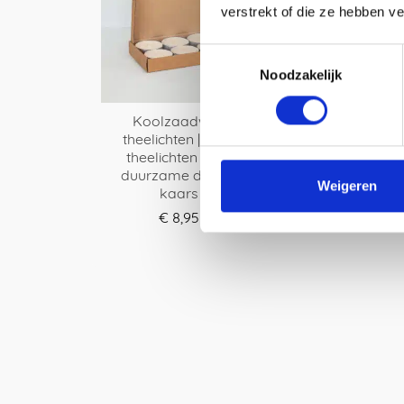
verstrekt of die ze hebben v
Toestemmingsselectie
Noodzakelijk
Koolzaadwas
theelichten | maxi
theelichten voor
duurzame design
Weigeren
kaars
€
8,95
BESTEL HIER