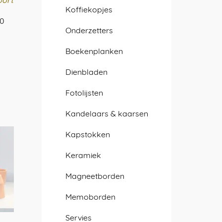
oort
Koffiekopjes
Prijsklasse:
00
Onderzetters
€ 64,00
tot
Boekenplanken
€ 959,00
Dienbladen
re
Fotolijsten
.
Kandelaars & kaarsen
Kapstokken
n
Keramiek
Magneetborden
pagina
Memoborden
Servies