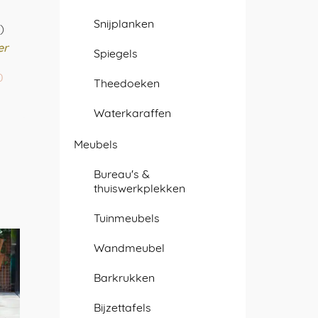
Snijplanken
)
er
Spiegels
onkelijke
Huidige
0
Theedoeken
prijs
is:
Waterkaraffen
0.
€ 69,00.
Meubels
Bureau's &
thuiswerkplekken
Tuinmeubels
Wandmeubel
Barkrukken
Bijzettafels