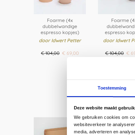
op
de
prod
Foarme (4x
Foarme (4
dubbelwandige
dubbelwand
espresso kopjes)
espresso kop
door Idwert Petter
door Idwert P
Oorspronkelijke
Huidige
Oor
€
104,00
€
69,00
€
104,00
€
69
prijs
prijs
prij
BESTEL HIER
BESTEL HI
was:
is:
was
€ 104,00.
€ 69,00.
€ 10
Toestemming
Deze website maakt gebruik
We gebruiken cookies om cont
websiteverkeer te analyseren
media, adverteren en analys