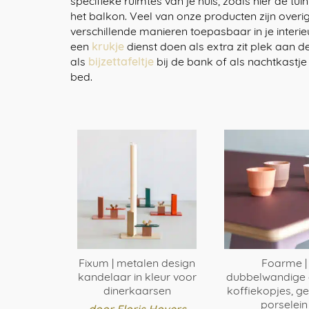
specifieke ruimtes van je huis, zoals hier de tui
het balkon. Veel van onze producten zijn overi
verschillende manieren toepasbaar in je interie
een
krukje
dienst doen als extra zit plek aan d
als
bijzettafeltje
bij de bank of als nachtkastje
bed.
Fixum | metalen design
Foarme |
kandelaar in kleur voor
dubbelwandige 
dinerkaarsen
koffiekopjes, g
porselein