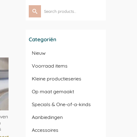
Search
for:
Categoriën
Nieuw
Voorraad items
Kleine productieseries
Op maat gemaakt
Specials & One-of-a-kinds
oven
Aanbiedingen
n
s
Accessoires