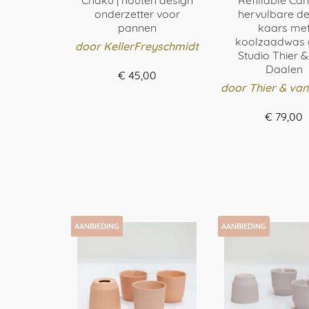
Chaku | houten design
Refillable Can
onderzetter voor
hervulbare de
pannen
kaars me
koolzaadwas 
door KellerFreyschmidt
Studio Thier 
Daalen
€
45,00
door Thier & van
BESTEL HIER
€
79,00
Dit
product
BESTEL HI
heeft
Dit
meerdere
prod
variaties.
heef
Deze
meer
optie
varia
kan
AANBIEDING
AANBIEDING
Dez
gekozen
optie
worden
kan
op
geko
de
word
productpagina