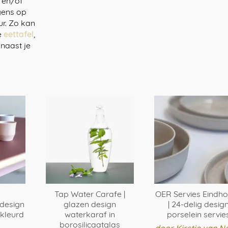
n en/of
gens op
ur. Zo kan
e
eettafel
,
 naast je
Tap Water Carafe |
OER Servies Eindh
design
glazen design
| 24-delig desig
ekleurd
waterkaraf in
porselein servie
borosilicaatglas