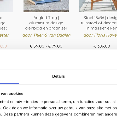
uctpagina
x
Angled Tray |
Stoel 18×36 | desi
ige
aluminium design
tuinstoel of diners
jes)
dienblad en organizer
in massief eike
etter
door Thier & van Daalen
door Floris Hove
spronkelijke
Huidige
Prijsklasse:
,00
€
59,00
-
€
79,00
€
389,00
s
prijs
€ 59,00
BESTEL HIER
BESTEL HIER
ER
:
is:
tot
4,00.
€ 69,00.
Dit
€ 79,00
Dit
product
product
heeft
heeft
Details
meerdere
meerde
variaties.
variaties
Deze
Deze
 van cookies
optie
optie
ent en advertenties te personaliseren, om functies voor social
kan
kan
. Ook delen we informatie over uw gebruik van onze site met on
gekozen
gekoze
e. Deze partners kunnen deze gegevens combineren met andere i
worden
worden