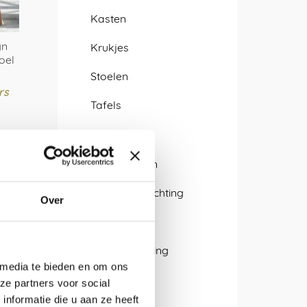
Kasten
gn
Krukjes
toel
n
Stoelen
rs
Tafels
Verlichting
Hanglampen
Kantoorverlichting
Over
re
LED lampen
.
Sfeerverlichting
 media te bieden en om ons
Wandlamp
ze partners voor social
n
nformatie die u aan ze heeft