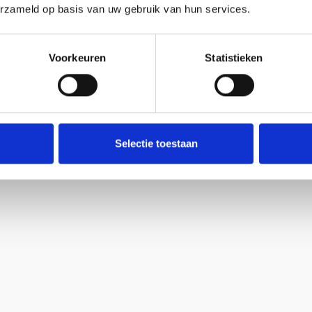
op
op
erzameld op basis van uw gebruik van hun services.
de
de
productpagina
product
Voorkeuren
Statistieken
Selectie toestaan