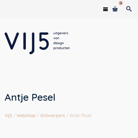
0
Antje Pesel
Vij5
/
Webshop
/
Ontwerpers
/
Antje Pesel