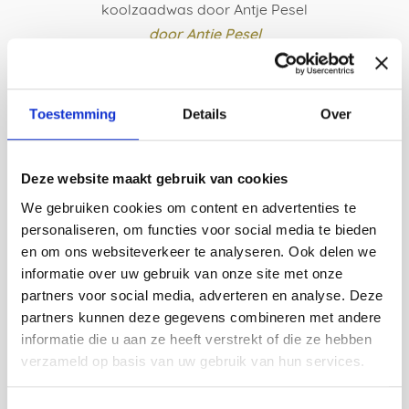
koolzaadwas door Antje Pesel
door Antje Pesel
€
69,00
BESTEL HIER
Toestemming
Details
Over
Deze website maakt gebruik van cookies
We gebruiken cookies om content en advertenties te
Zoeken in webshop
personaliseren, om functies voor social media te bieden
Search
en om ons websiteverkeer te analyseren. Ook delen we
for:
informatie over uw gebruik van onze site met onze
partners voor social media, adverteren en analyse. Deze
partners kunnen deze gegevens combineren met andere
Vragen?
informatie die u aan ze heeft verstrekt of die ze hebben
verzameld op basis van uw gebruik van hun services.
Je kunt altijd contact met ons opnemen per email via
office@vij5.nl
of telefonisch (maandag t/m zaterdag