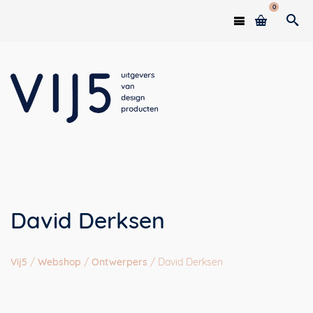
0
David Derksen
Vij5
/
Webshop
/
Ontwerpers
/
David Derksen