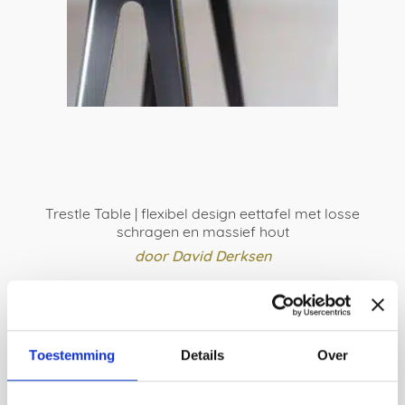
op
de
productpagina
Trestle Table | flexibel design eettafel met losse
schragen en massief hout
door David Derksen
Prijsklasse:
€
1.969,00
-
€
2.299,00
€ 1.969,00
BESTEL HIER
tot
Dit
€ 2.299,00
Toestemming
Details
Over
product
heeft