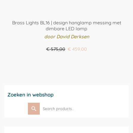
Brass Lights BL16 | design hanglamp messing met
dimbare LED lamp
door David Derksen
Oorspronkelijke
Huidige
€
575,00
€
459,00
prijs
prijs
BESTEL HIER
was:
is:
€ 575,00.
€ 459,00.
Zoeken in webshop
Search
for: