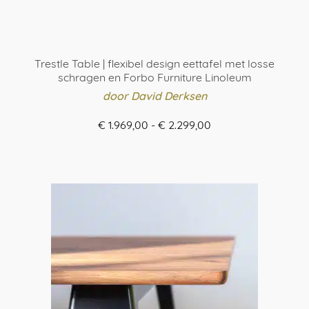
Trestle Table | flexibel design eettafel met losse
schragen en Forbo Furniture Linoleum
door David Derksen
Prijsklasse:
€
1.969,00
-
€
2.299,00
€ 1.969,00
BESTEL HIER
tot
Dit
€ 2.299,00
product
heeft
meerdere
variaties.
Deze
optie
kan
gekozen
worden