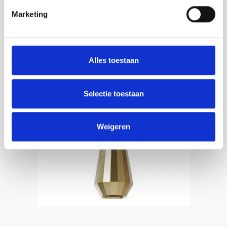
€
425,00
Marketing
BESTEL HIER
AANBIEDING
Alles toestaan
Selectie toestaan
Weigeren