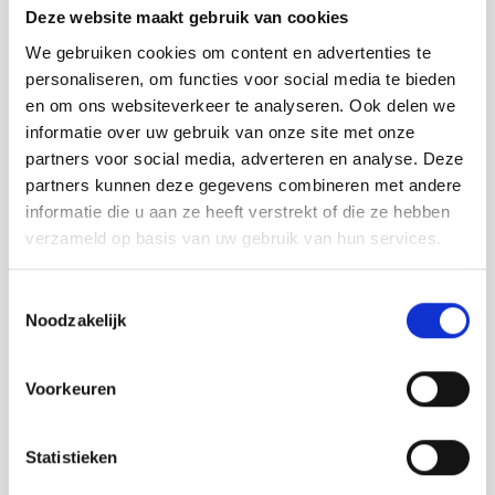
meerdere
Deze website maakt gebruik van cookies
variaties.
We gebruiken cookies om content en advertenties te
Deze
personaliseren, om functies voor social media te bieden
optie
kan
en om ons websiteverkeer te analyseren. Ook delen we
gekozen
informatie over uw gebruik van onze site met onze
worden
partners voor social media, adverteren en analyse. Deze
op
partners kunnen deze gegevens combineren met andere
de
informatie die u aan ze heeft verstrekt of die ze hebben
productpagina
verzameld op basis van uw gebruik van hun services.
Toestemmingsselectie
Noodzakelijk
Voorkeuren
Wooden Light WL25 | design hanglamp met
houtfineer en dimbare LED
Statistieken
door David Derksen