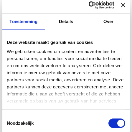
Deze
optie
kan
gekozen
Toestemming
Details
Over
worden
op
de
Deze website maakt gebruik van cookies
productpagina
We gebruiken cookies om content en advertenties te
personaliseren, om functies voor social media te bieden
en om ons websiteverkeer te analyseren. Ook delen we
informatie over uw gebruik van onze site met onze
partners voor social media, adverteren en analyse. Deze
partners kunnen deze gegevens combineren met andere
informatie die u aan ze heeft verstrekt of die ze hebben
Stoel 18×36 | design tuinstoel of dinerstoel in massief
verzameld op basis van uw gebruik van hun services.
eiken
door Floris Hovers
Toestemmingsselectie
Noodzakelijk
€
389,00