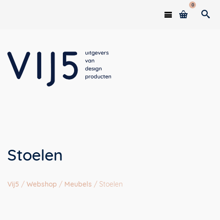
0
Stoelen
Vij5
/
Webshop
/
Meubels
/
Stoelen