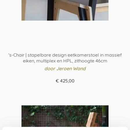
‘s-Chair | stapelbare design eetkamerstoel in massief
eiken, multiplex en HPL, zithoogte 46cm
door Jeroen Wand
€
425,00
BESTEL HIER
Dit
product
heeft
meerdere
variaties.