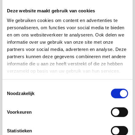
Deze website maakt gebruik van cookies
We gebruiken cookies om content en advertenties te
personaliseren, om functies voor social media te bieden
en om ons websiteverkeer te analyseren. Ook delen we
Jute Light (b-keuze)
informatie over uw gebruik van onze site met onze
door Atelier LvdW
partners voor social media, adverteren en analyse. Deze
partners kunnen deze gegevens combineren met andere
Oorspronkelijke
Huidige
€
239,00
€
72,00
informatie die u aan ze heeft verstrekt of die ze hebben
prijs
prijs
verzameld op basis van uw gebruik van hun services.
BESTEL HIER
was:
is:
€ 239,00.
€ 72,00.
Toestemmingsselectie
Noodzakelijk
Zoeken in webshop
Voorkeuren
Search
for:
Statistieken