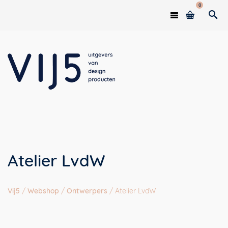
0
Atelier LvdW
Vij5
/
Webshop
/
Ontwerpers
/
Atelier LvdW