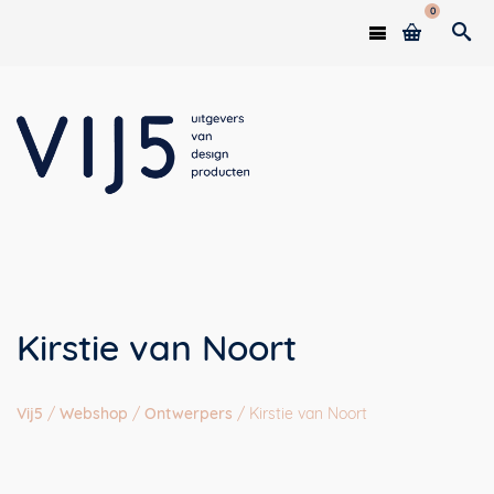
0
Kirstie van Noort
Vij5
/
Webshop
/
Ontwerpers
/
Kirstie van Noort