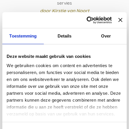
servies
door Kirstie van Noort
Prijsklasse:
€
64,00
-
€
959,00
€ 64,00
BESTEL HIER
tot
Toestemming
Details
Over
Dit
€ 959,00
product
heeft
Deze website maakt gebruik van cookies
meerdere
We gebruiken cookies om content en advertenties te
Zoeken in webshop
variaties.
personaliseren, om functies voor social media te bieden
Deze
Search
optie
en om ons websiteverkeer te analyseren. Ook delen we
for:
kan
informatie over uw gebruik van onze site met onze
gekozen
partners voor social media, adverteren en analyse. Deze
worden
partners kunnen deze gegevens combineren met andere
op
Vragen?
informatie die u aan ze heeft verstrekt of die ze hebben
de
verzameld op basis van uw gebruik van hun services.
Je kunt altijd contact met ons opnemen per email via
productpagina
office@vij5.nl
of telefonisch (maandag t/m zaterdag