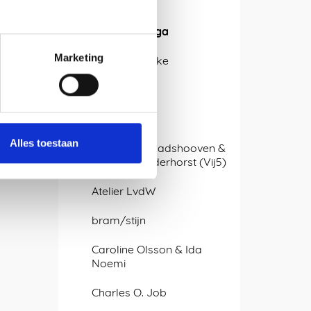
Ontwerpers
Isabel Quiroga
Marketing
Alissa + Nienke
Antje Pesel
APTUM
Alles toestaan
Arjan van Raadshooven &
Anieke Branderhorst (Vij5)
Atelier LvdW
bram/stijn
Caroline Olsson & Ida
Noemi
Charles O. Job