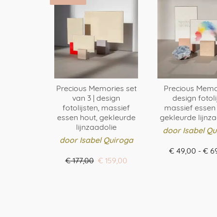
Precious Memories set
Precious Memor
van 3 | design
design fotolij
fotolijsten, massief
massief essen 
essen hout, gekleurde
gekleurde lijnz
lijnzaadolie
door Isabel Qu
door Isabel Quiroga
€
49,00
-
€
69
Oorspronkelijke
Huidige
€
177,00
€
159,00
BESTEL HI
prijs
prijs
BESTEL HIER
was:
is:
Dit
€ 177,00.
€ 159,00.
Dit
prod
product
heef
heeft
meer