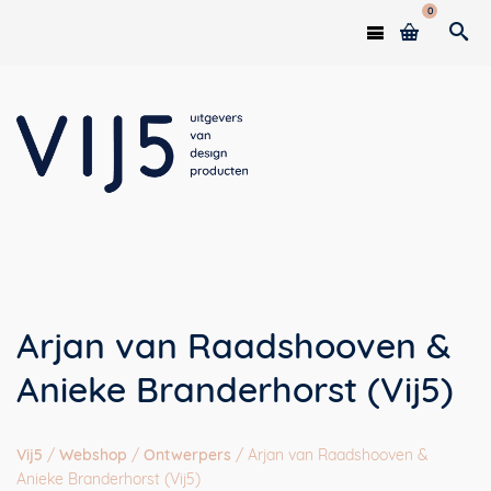
0
Arjan van Raadshooven &
Anieke Branderhorst (Vij5)
Vij5
/
Webshop
/
Ontwerpers
/
Arjan van Raadshooven &
Anieke Branderhorst (Vij5)