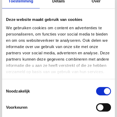
Toestemming
Details
Over
Deze website maakt gebruik van cookies
We gebruiken cookies om content en advertenties te
personaliseren, om functies voor social media te bieden
en om ons websiteverkeer te analyseren. Ook delen we
informatie over uw gebruik van onze site met onze
TweeDoek | design theedoek & handdoek in één van
partners voor social media, adverteren en analyse. Deze
biologisch katoen
partners kunnen deze gegevens combineren met andere
door Anieke Branderhorst
informatie die u aan ze heeft verstrekt of die ze hebben
verzameld op basis van uw gebruik van hun services.
€
34,95
BESTEL HIER
Toestemmingsselectie
Dit
Noodzakelijk
product
heeft
Voorkeuren
meerdere
Zoeken in webshop
variaties.