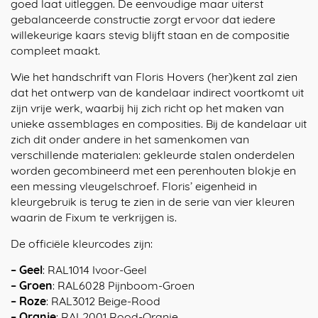
goed laat uitleggen. De eenvoudige maar uiterst
gebalanceerde constructie zorgt ervoor dat iedere
willekeurige kaars stevig blijft staan en de compositie
compleet maakt.
Wie het handschrift van Floris Hovers (her)kent zal zien
dat het ontwerp van de kandelaar indirect voortkomt uit
zijn vrije werk, waarbij hij zich richt op het maken van
unieke assemblages en composities. Bij de kandelaar uit
zich dit onder andere in het samenkomen van
verschillende materialen: gekleurde stalen onderdelen
worden gecombineerd met een perenhouten blokje en
een messing vleugelschroef. Floris’ eigenheid in
kleurgebruik is terug te zien in de serie van vier kleuren
waarin de Fixum te verkrijgen is.
De officiële kleurcodes zijn:
– Geel
: RAL1014 Ivoor-Geel
– Groen
: RAL6028 Pijnboom-Groen
– Roze
: RAL3012 Beige-Rood
– Oranje
: RAL2001 Rood-Oranje