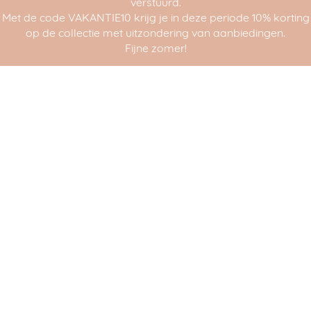
verstuurd.
Met de code VAKANTIE10 krijg je in deze periode 10% korting
op de collectie met uitzondering van aanbiedingen.
Fijne zomer!
Over ons
Wij zijn Arjan & Anieke,
uitgevers van
design producten
.
Onder ons merk Vij5 geven wij een collectie
interieur accessoires, verlichting en
meubels uit. Dat doen we met veel