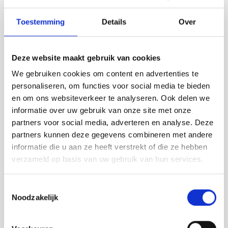
Toestemming
Details
Over
Deze website maakt gebruik van cookies
We gebruiken cookies om content en advertenties te
personaliseren, om functies voor social media te bieden
en om ons websiteverkeer te analyseren. Ook delen we
informatie over uw gebruik van onze site met onze
partners voor social media, adverteren en analyse. Deze
partners kunnen deze gegevens combineren met andere
Tilt Bar Stool | design barkruk 80cm voor
informatie die u aan ze heeft verstrekt of die ze hebben
kookeiland/keuken in massief eiken
verzameld op basis van uw gebruik van hun services.
door Floris Hovers
Prijsklasse:
€
385,00
-
€
425,00
Toestemmingsselectie
€ 385,00
Noodzakelijk
BESTEL HIER
tot
Dit
€ 425,00