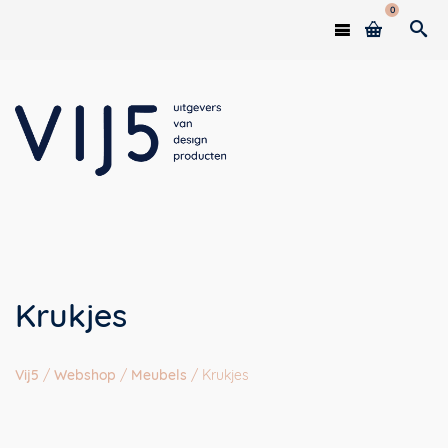
0
Krukjes
Vij5
/
Webshop
/
Meubels
/
Krukjes