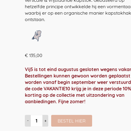
verticale & vrijstaande kapstok. Gebaseerd op
hetzelfde principe ontwikkelde hij een vormentaa
waarbij er op een organische manier kapstokha
ontstaan.
€
135,00
Vij5 is tot eind augustus gesloten wegens vakan
Bestellingen kunnen gewoon worden geplaatst
worden vanaf begin september weer verstuurd
de code VAKANTIE10 krijg je in deze periode 10
korting op de collectie met uitzondering van
aanbiedingen. Fijne zomer!
Coatrack
BESTEL HIER
by
the