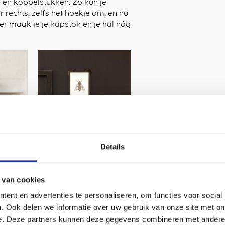
 en koppelstukken. Zo kun je
r rechts, zelfs het hoekje om, en nu
r maak je je kapstok en je hal nóg
Details
 van cookies
verticale Coatrack by the Meter op
n achtergrondinformatie of check
ent en advertenties te personaliseren, om functies voor social
 Meter
hier.
. Ook delen we informatie over uw gebruik van onze site met on
e. Deze partners kunnen deze gegevens combineren met andere i