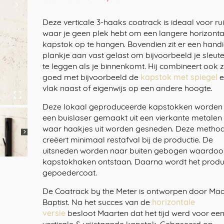
Deze verticale 3-haaks coatrack is ideaal voor r
waar je geen plek hebt om een langere horizonta
kapstok op te hangen. Bovendien zit er een hand
plankje aan vast gelast om bijvoorbeeld je sleut
te leggen als je binnenkomt. Hij combineert ook 
goed met bijvoorbeeld de
kapstok met spiegel
e
vlak naast of eigenwijs op een andere hoogte.
Deze lokaal geproduceerde kapstokken worden
een buislaser gemaakt uit een vierkante metalen
waar haakjes uit worden gesneden.⁠ Deze metho
creëert minimaal restafval bij de productie. De
uitsneden worden naar buiten gebogen waardoo
kapstokhaken ontstaan. Daarna wordt het produ
gepoedercoat.
De Coatrack by the Meter is ontworpen door Ma
Baptist. Na het succes van de
horizontale
versie
besloot Maarten dat het tijd werd voor ee