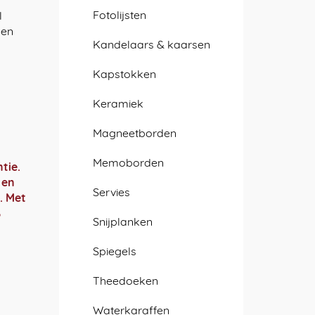
Fotolijsten
l
ken
Kandelaars & kaarsen
Kapstokken
Keramiek
Magneetborden
Memoborden
tie.
 en
Servies
. Met
%
Snijplanken
Spiegels
Theedoeken
Waterkaraffen