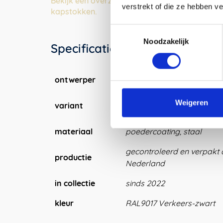
Bekijk een overzicht van al onze kapstokken 
verstrekt of die ze hebben v
kapstokken.
Toestemmingsselectie
Noodzakelijk
Specificaties
ontwerper
Maarten Baptist
50cm met plankje (10x20c
Weigeren
variant
100cm verticaal, staande
materiaal
poedercoating, staal
gecontroleerd en verpakt 
productie
Nederland
in collectie
sinds 2022
kleur
RAL9017 Verkeers-zwart