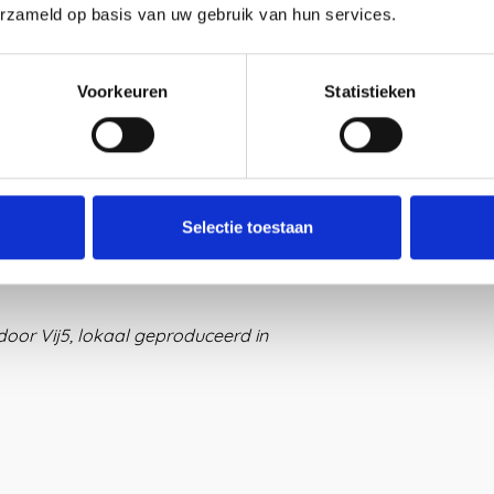
en wandhaken in de categorie
erzameld op basis van uw gebruik van hun services.
Voorkeuren
Statistieken
m), 50cm met spiegel (30x30cm),
Selectie toestaan
 kapstok 180cm
door Vij5, lokaal geproduceerd in