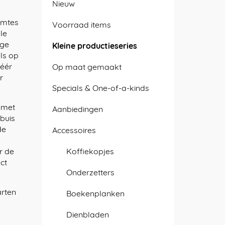
Nieuw
uimtes
Voorraad items
le
ige
Kleine productieseries
els op
zéér
Op maat gemaakt
r
Specials & One-of-a-kinds
 met
Aanbiedingen
 buis
de
Accessoires
r de
Koffiekopjes
ct
Onderzetters
arten
Boekenplanken
n
Dienbladen