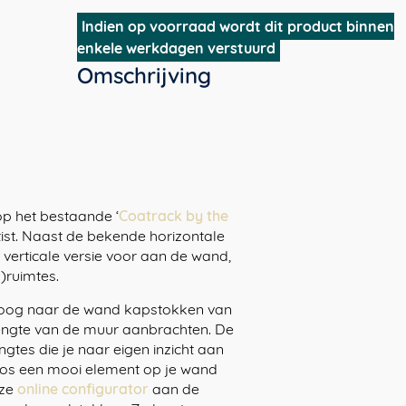
Meter
Indien op voorraad wordt dit product binnen
verticaal
enkele werkdagen verstuurd
|
Omschrijving
zwart
metalen
design
kapstok
met
plankje
aantal
op het bestaande ‘
Coatrack by the
ist. Naast de bekende horizontale
 verticale versie voor aan de wand,
)ruimtes.
ipoog naar de wand kapstokken van
lengte van de muur aanbrachten. De
ngtes die je naar eigen inzicht aan
 los een mooi element op je wand
nze
online configurator
aan de