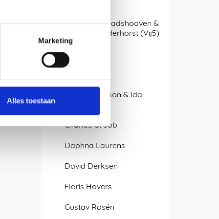
APTUM
Arjan van Raadshooven &
Anieke Branderhorst (Vij5)
Marketing
Atelier LvdW
bram/stijn
Caroline Olsson & Ida
Alles toestaan
Noemi
Charles O. Job
Daphna Laurens
David Derksen
Floris Hovers
Gustav Rosén