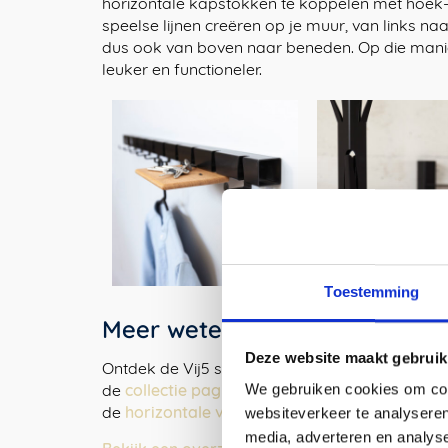
horizontale kapstokken te koppelen met hoek-
speelse lijnen creëren op je muur, van links naa
dus ook van boven naar beneden. Op die manie
leuker en functioneler.
Toestemming
Meer weten over dit product?
Deze website maakt gebruik
Ontdek de Vij5 stappen in het proces van deze 
de
collectie pagina
met meer beeldmateriaal e
We gebruiken cookies om cont
de
horizontale versie van de Coatrack by the
websiteverkeer te analyseren
media, adverteren en analys