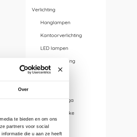
Verlichting
Hanglampen
Kantoorverlichting
LED lampen
Sfeerverlichting
Wandlamp
Ontwerpers
Over
Isabel Quiroga
Alissa + Nienke
 media te bieden en om ons
Antje Pesel
ze partners voor social
nformatie die u aan ze heeft