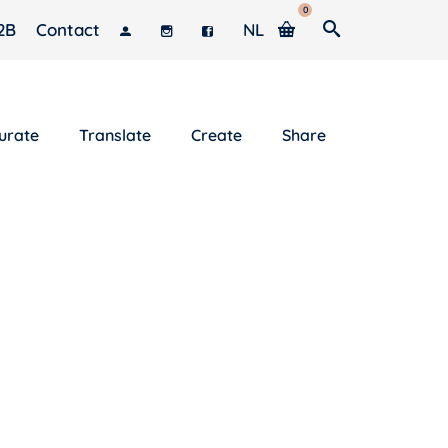
0
2B
Contact
NL
urate
Translate
Create
Share