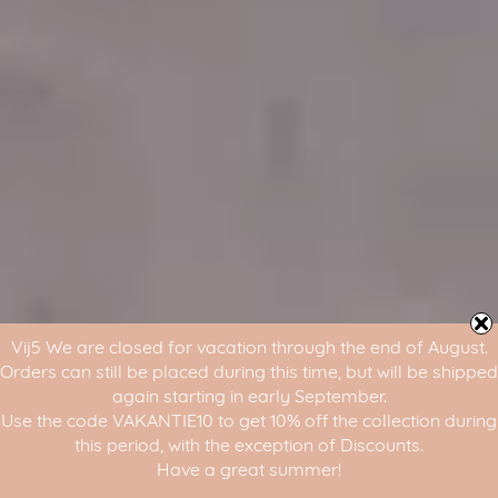
Vij5 We are closed for vacation through the end of August.
Orders can still be placed during this time, but will be shipped
again starting in early September.
Use the code VAKANTIE10 to get 10% off the collection during
this period, with the exception of Discounts.
Have a great summer!