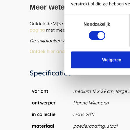
verstrekt of die ze hebben v
Meer weten over dit product
Toestemmingsselectie
Ontdek de Vij5 stappen in het proces van de P
Noodzakelijk
pagina
met meer beeldmateriaal en achtergro
De snijplanken zijn leverbaar per stuk, maar 
Ontdek hier andere mooie keuken accessoires i
Weigeren
Specificaties
variant
medium 17 x 29 cm, large 2
ontwerper
Hanne Willmann
in collectie
sinds 2017
materiaal
poedercoating, staal