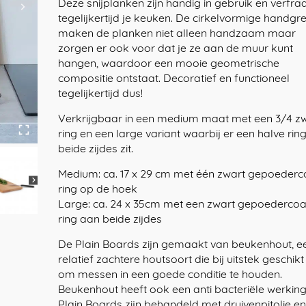
Deze snijplanken zijn handig in gebruik en verfra
tegelijkertijd je keuken. De cirkelvormige handgr
maken de planken niet alleen handzaam maar
zorgen er ook voor dat je ze aan de muur kunt
hangen, waardoor een mooie geometrische
compositie ontstaat. Decoratief en functioneel
tegelijkertijd dus!
Verkrijgbaar in een medium maat met een 3/4 z
ring en een large variant waarbij er een halve rin
beide zijdes zit.
Medium: ca. 17 x 29 cm met één zwart gepoederc
ring op de hoek
Large: ca. 24 x 35cm met een zwart gepoedercoa
ring aan beide zijdes
De Plain Boards zijn gemaakt van beukenhout, e
relatief zachtere houtsoort die bij uitstek geschikt 
om messen in een goede conditie te houden.
Beukenhout heeft ook een anti bacteriële werking
Plain Boards zijn behandeld met druivenpitolie e