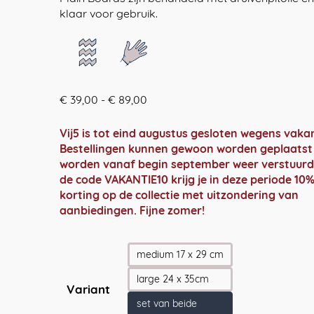
klaar voor gebruik.
Prijsklasse:
€
39,00
-
€
89,00
€ 39,00
tot
Vij5 is tot eind augustus gesloten wegens vakan
€ 89,00
Bestellingen kunnen gewoon worden geplaatst
worden vanaf begin september weer verstuurd
de code VAKANTIE10 krijg je in deze periode 10
korting op de collectie met uitzondering van
aanbiedingen. Fijne zomer!
medium 17 x 29 cm
large 24 x 35cm
Variant
set van beide