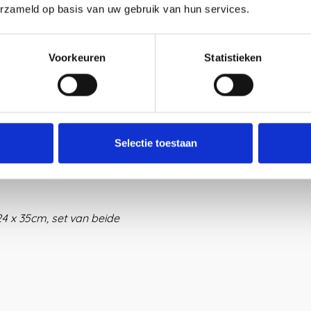
erzameld op basis van uw gebruik van hun services.
?
lain Boards op de
collectie
Voorkeuren
Statistieken
ndinformatie!
ook erg mooi aan een
Solid Hook
n de Vij5 collectie.
Selectie toestaan
4 x 35cm, set van beide