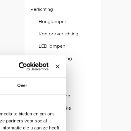
Verlichting
Hanglampen
Kantoorverlichting
LED lampen
Sfeerverlichting
Wandlamp
Ontwerpers
Over
Isabel Quiroga
Alissa + Nienke
 media te bieden en om ons
Antje Pesel
ze partners voor social
nformatie die u aan ze heeft