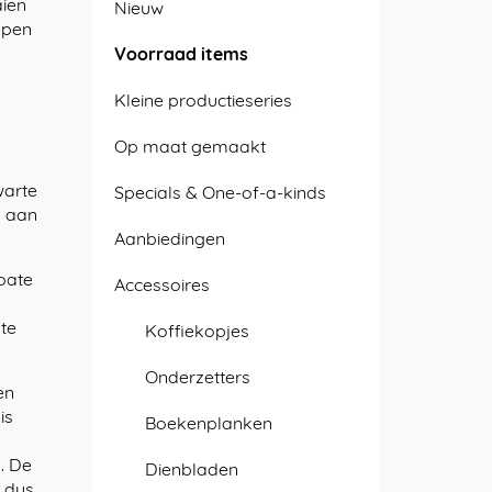
aien
Nieuw
epen
Voorraad items
Kleine productieseries
Op maat gemaakt
warte
Specials & One-of-a-kinds
g aan
Aanbiedingen
oate
Accessoires
te
Koffiekopjes
Onderzetters
en
is
Boekenplanken
. De
Dienbladen
n dus