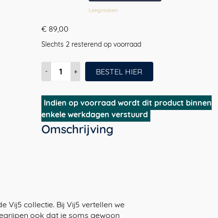
Leegmaken
€
89,00
Slechts 2 resterend op voorraad
Plain
BESTEL HIER
Board
|
design
Indien op voorraad wordt dit product binnen
snijplank,
enkele werkdagen verstuurd
massief
Omschrijving
beuken,
druivenpitolie
aantal
Vij5 collectie. Bij Vij5 vertellen we
begrijpen ook dat je soms gewoon