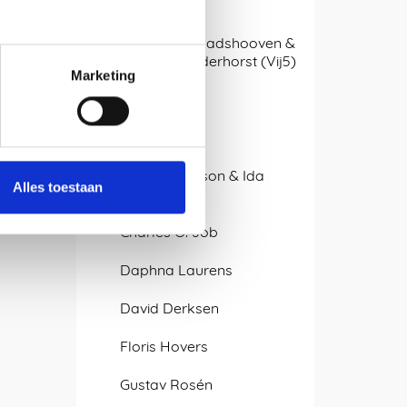
APTUM
Arjan van Raadshooven &
Anieke Branderhorst (Vij5)
Marketing
Atelier LvdW
bram/stijn
Caroline Olsson & Ida
Alles toestaan
Noemi
Charles O. Job
Daphna Laurens
David Derksen
Floris Hovers
Gustav Rosén