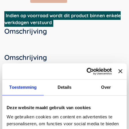
korrels
|
navulset
Indien op voorraad wordt dit product binnen enkele
voor
werkdagen verstuurd
duurzame
Omschrijving
hervulbare
design
kaars
aantal
Omschrijving
Een ‘navulbare kaars’ is een vorm/container die
gemakkelijk kan worden (her)gevuld met vloeibaar
Toestemming
Details
Over
kaarsvet om een kaars te vormen.
In 2021 bestond Vij5 15 jaar, daarom hebben we
voorafgaand aan de DDW alle ontwerpers waarmee we
Deze website maakt gebruik van cookies
samenwerken onder de Vij5-collectie uitgenodigd om
We gebruiken cookies om content en advertenties te
een ‘navulbare kaars’ te ontwerpen. Een overzicht van
personaliseren, om functies voor social media te bieden
hun unieke ontwerpen was tijdens
DDW 2021
te zien in de