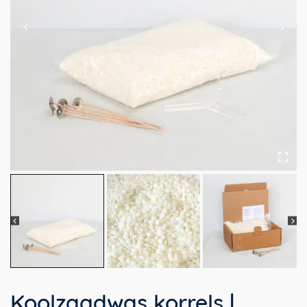
Koolzaadwas korrels |