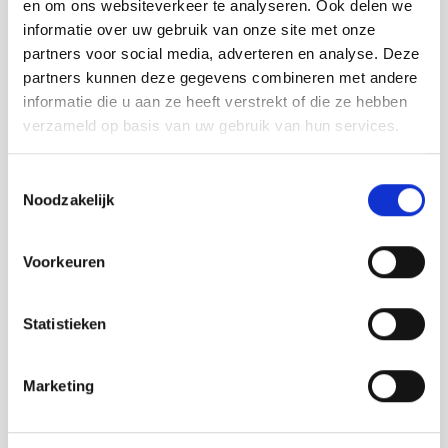
Vij5 showroom. De ontwerpers kregen carte blanche
en om ons websiteverkeer te analyseren. Ook delen we
waardoor hun verschillende handschriften goed naar
informatie over uw gebruik van onze site met onze
voren kwamen in het eindproduct. De tentoonstelling
partners voor social media, adverteren en analyse. Deze
toonde hierdoor een breed scala aan persoonlijke
partners kunnen deze gegevens combineren met andere
interpretaties en vormde tegelijkertijd een interessante
informatie die u aan ze heeft verstrekt of die ze hebben
eenheid, net als de Vij5-collectie.
verzameld op basis van uw gebruik van hun services.
Koolzaadwas
Toestemmingsselectie
Voor dit project werken we met koolzaadwas: een
Noodzakelijk
lokaal, veilig en gemakkelijk te verwerken product als
duurzaam alternatief voor paraffinekaarsen. Een
Voorkeuren
voordeel van koolzaadwas is ook, dat het een relatief
laag smeltpunt heeft waardoor de container
gemakkelijk schoon te maken is met heet water en een
Statistieken
sopje of in de vaatwasmachine (wanneer het materiaal
van de container dit toelaat).
Marketing