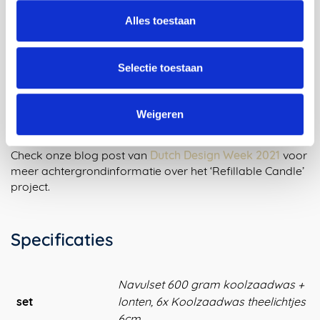
Alles toestaan
Selectie toestaan
Weigeren
Meer weten over dit project?
Check onze blog post van
Dutch Design Week 2021
voor
meer achtergrondinformatie over het ‘Refillable Candle’
project.
Specificaties
Navulset 600 gram koolzaadwas +
set
lonten, 6x Koolzaadwas theelichtjes
6cm