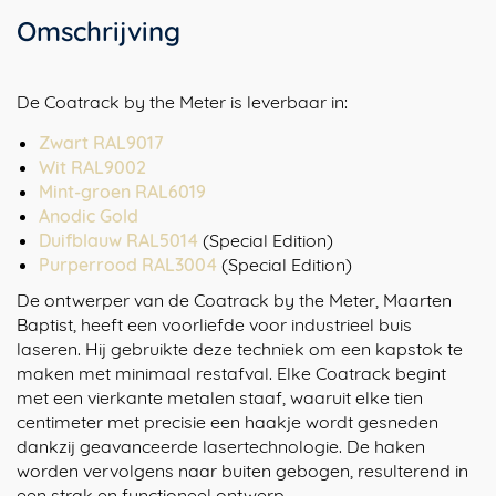
Omschrijving
De Coatrack by the Meter is leverbaar in:
Zwart RAL9017
Wit RAL9002
Mint-groen RAL6019
Anodic Gold
Duifblauw RAL5014
(Special Edition)
Purperrood RAL3004
(Special Edition)
De ontwerper van de Coatrack by the Meter, Maarten
Baptist, heeft een voorliefde voor industrieel buis
laseren. Hij gebruikte deze techniek om een kapstok te
maken met minimaal restafval. Elke Coatrack begint
met een vierkante metalen staaf, waaruit elke tien
centimeter met precisie een haakje wordt gesneden
dankzij geavanceerde lasertechnologie. De haken
worden vervolgens naar buiten gebogen, resulterend in
een strak en functioneel ontwerp.