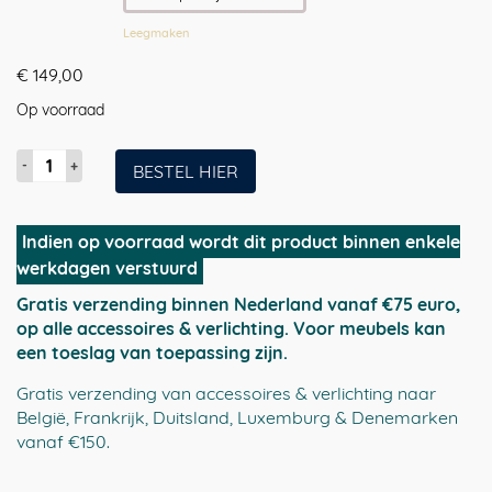
Leegmaken
€
149,00
Op voorraad
Coatrack
BESTEL HIER
by
the
Meter
Indien op voorraad wordt dit product binnen enkele
|
werkdagen verstuurd
horizontale
Gratis verzending binnen Nederland vanaf €75 euro,
metalen
op alle accessoires & verlichting. Voor meubels kan
design
een toeslag van toepassing zijn.
wandkapstok
in
Gratis verzending van accessoires & verlichting naar
mint-
België, Frankrijk, Duitsland, Luxemburg & Denemarken
groen
vanaf €150.
RAL6019
aantal