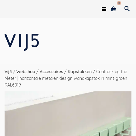
0
Vij5
/
Webshop
/
Accessoires
/
Kapstokken
/
Coatrack by the
Meter | horizontale metalen design wandkapstok in mint-groen
RAL6019