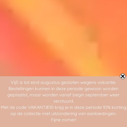
Vij5 is tot eind augustus gesloten wegens vakantie.
Bestellingen kunnen in deze periode gewoon worden
geplaatst, maar worden vanaf begin september weer
verstuurd.
Met de code VAKANTIE10 krijg je in deze periode 10% korting
op de collectie met uitzondering van aanbiedingen.
Fijne zomer!