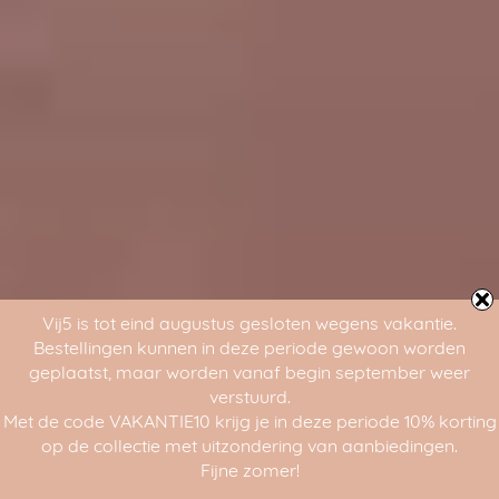
Vij5 is tot eind augustus gesloten wegens vakantie.
Bestellingen kunnen in deze periode gewoon worden
geplaatst, maar worden vanaf begin september weer
verstuurd.
Met de code VAKANTIE10 krijg je in deze periode 10% korting
op de collectie met uitzondering van aanbiedingen.
Fijne zomer!