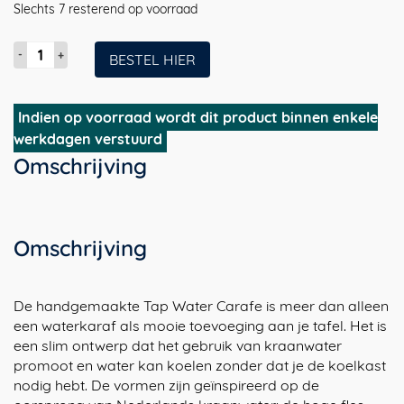
Slechts 7 resterend op voorraad
Tap
BESTEL HIER
Water
Carafe
|
Indien op voorraad wordt dit product binnen enkele
zelfkoelende
werkdagen verstuurd
design
Omschrijving
waterkaraf,
handgemaakt
in
steengoed
Omschrijving
aantal
De handgemaakte Tap Water Carafe is meer dan alleen
een waterkaraf als mooie toevoeging aan je tafel. Het is
een slim ontwerp dat het gebruik van kraanwater
promoot en water kan koelen zonder dat je de koelkast
nodig hebt. De vormen zijn geïnspireerd op de