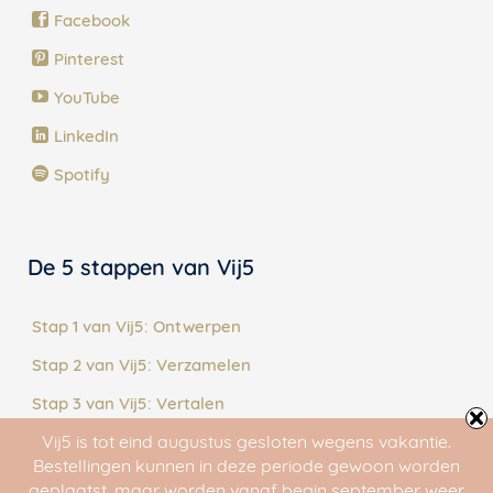
Facebook
Pinterest
YouTube
LinkedIn
Spotify
De 5 stappen van Vij5
Stap 1 van Vij5: Ontwerpen
Stap 2 van Vij5: Verzamelen
Stap 3 van Vij5: Vertalen
Vij5 is tot eind augustus gesloten wegens vakantie.
Stap 4 van Vij5: Maken
Bestellingen kunnen in deze periode gewoon worden
Stap 5 van Vij5: Delen
geplaatst, maar worden vanaf begin september weer