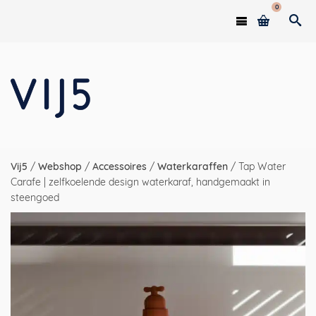
0
Vij5
/
Webshop
/
Accessoires
/
Waterkaraffen
/
Tap Water
Carafe | zelfkoelende design waterkaraf, handgemaakt in
steengoed