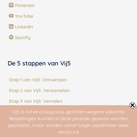
Pinterest
YouTube
LinkedIn
Spotify
De 5 stappen van Vij5
Stap 1 van Vij5: Ontwerpen
Stap 2 van Vij5: Verzamelen
Stap 3 van Vij5: Vertalen
Vij5 is tot eind augustus gesloten wegens vakantie.
Stap 4 van Vij5: Maken
Bestellingen kunnen in deze periode gewoon worden
Stap 5 van Vij5: Delen
geplaatst, maar worden vanaf begin september weer
verstuurd.