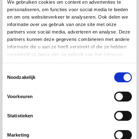
We gebruiken cookies om content en advertenties te
Koolzaadwas lost op in warm water, vlekken zijn
personaliseren, om functies voor social media te bieden
makkelijk uit te wassen.
en om ons websiteverkeer te analyseren. Ook delen we
informatie over uw gebruik van onze site met onze
Deze koolzaadwas dinerkaarsen zijn een perfecte
partners voor social media, adverteren en analyse. Deze
combinatie met de
Fixum
kandelaar van
Floris Hovers
.
partners kunnen deze gegevens combineren met andere
informatie die u aan ze heeft verstrekt of die ze hebben
verzameld op basis van uw gebruik van hun services.
Toestemmingsselectie
Noodzakelijk
Voorkeuren
Statistieken
Marketing