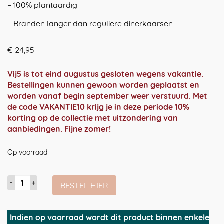
– 100% plantaardig
– Branden langer dan reguliere dinerkaarsen
€
24,95
Vij5 is tot eind augustus gesloten wegens vakantie.
Bestellingen kunnen gewoon worden geplaatst en
worden vanaf begin september weer verstuurd. Met
de code VAKANTIE10 krijg je in deze periode 10%
korting op de collectie met uitzondering van
aanbiedingen. Fijne zomer!
Op voorraad
Koolzaadwas
BESTEL HIER
kaarsen
|
set
Indien op voorraad wordt dit product binnen enkele