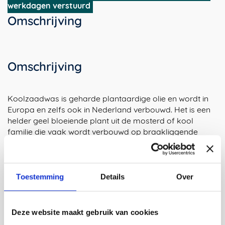
van
werkdagen verstuurd
6
Omschrijving
dinerkaarsen,
duurzaam
alternatief
voor
Omschrijving
paraffine
aantal
Koolzaadwas is geharde plantaardige olie en wordt in
Europa en zelfs ook in Nederland verbouwd. Het is een
helder geel bloeiende plant uit de mosterd of kool
familie die vaak wordt verbouwd op braakliggende
stukken land, zonder bestrijdingsmiddelen. Vooral als
bodemverbeteraar in wisselteelt verrijkt koolzaad de
grondstructuur door humusvorming, waarna volgende
oogsten een betere opbrengst hebben. Bovendien is
Toestemming
Details
Over
koolzaad bevorderlijk voor de biodiversiteit omdat deze
rijk bloeiende plant ook als voedsel voor bijen en andere
insecten dient. Een lokaal product en een duurzaam
Deze website maakt gebruik van cookies
alternatief voor paraffine kaarsen dus!