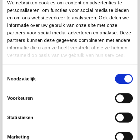
Qui is een bijzettafel die je er makkelijk bij pakt, snel een
We gebruiken cookies om content en advertenties te
plek krijgt in je interieur en helpt om je spullen binnen
personaliseren, om functies voor social media te bieden
handbereik te houden. Licht, functioneel en ontworpen
en om ons websiteverkeer te analyseren. Ook delen we
voor dagelijks gebruik.
informatie over uw gebruik van onze site met onze
partners voor social media, adverteren en analyse. Deze
Benieuwd hoe deze kleine tafel in jouw ruimte werkt?
partners kunnen deze gegevens combineren met andere
Kies de uitvoering die bij je past en ervaar hoe Qui zich
informatie die u aan ze heeft verstrekt of die ze hebben
vanzelf aanpast aan jouw manier van gebruiken.
verzameld op basis van uw gebruik van hun services.
Toestemmingsselectie
Noodzakelijk
Voorkeuren
Statistieken
Marketing