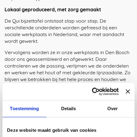
Lokaal geproduceerd, met zorg gemaakt
De Qui bijzettafel ontstaat stap voor stap. De
verschillende onderdelen worden gefreesd bij een
sociale werkplaats in Nederland, waar met aandacht
wordt gewerkt.
Vervolgens worden ze in onze werkplaats in Den Bosch
door ons geassembleerd en afgewerkt. Daar
controleren we de passing, verlijmen we de onderdelen
en werken we het hout af met gekleurde lijnzaadolie. Zo
blijven we betrokken bij het hele proces en houden we
grip op de kwaliteit van elk tafeltje.
Die combinatie maakt dat je geen anoniem product in
handen hebt, maar een bijzettafel waar met zorg aan is
Toestemming
Details
Over
gewerkt en waar meerdere mensen aan hebben
bijgedragen.
Voeg de Qui bijzettafel toe aan je interieur!
Deze website maakt gebruik van cookies