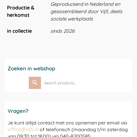
Geproduceerd in Nederland en
Productie &
geassembleerd door Vij5, deels
herkomst
sociale werkplaats
in collectie
sinds 2026
Zoeken in webshop
Search
for:
Vragen?
Je kunt altijd contact met ons opnemen per email via
office@vij5.nl
of telefonisch (maandag t/m zaterdag
van 09:30 tot 18:00) via 040-8200585.