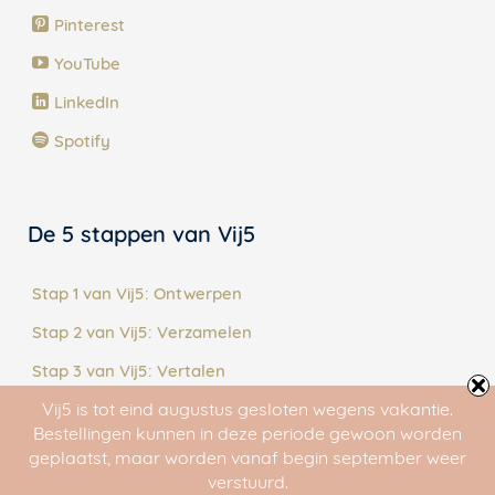
Pinterest
YouTube
LinkedIn
Spotify
De 5 stappen van Vij5
Stap 1 van Vij5: Ontwerpen
Stap 2 van Vij5: Verzamelen
Stap 3 van Vij5: Vertalen
Vij5 is tot eind augustus gesloten wegens vakantie.
Stap 4 van Vij5: Maken
Bestellingen kunnen in deze periode gewoon worden
Stap 5 van Vij5: Delen
geplaatst, maar worden vanaf begin september weer
verstuurd.