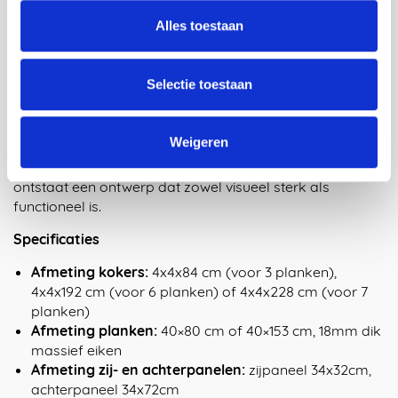
constructie. Maarten heeft het ontwerp zo aangepast
Alles toestaan
dat er geen extra onderdelen nodig zijn om de planken
aan het frame te bevestigen, wat zorgt voor een
minimalistische, maar stevige verbinding. De kracht van
Selectie toestaan
het ontwerp zit in de functionaliteit en het duidelijke
zichtbare productieproces, waarbij elk detail een
logische en efficiënte rol speelt. Dit innovatieve
Weigeren
kastensysteem is een perfect voorbeeld van Maartens
aanpak: door eenvoud in vorm en functie te combineren,
ontstaat een ontwerp dat zowel visueel sterk als
functioneel is.
Specificaties
Afmeting kokers:
4x4x84 cm (voor 3 planken),
4x4x192 cm (voor 6 planken) of 4x4x228 cm (voor 7
planken)
Afmeting planken:
40×80 cm of 40×153 cm, 18mm dik
massief eiken
Afmeting zij- en achterpanelen:
zijpaneel 34x32cm,
achterpaneel 34x72cm