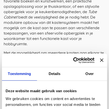
favoriete boeken en kunstwerken, een praktische
opslagoplossing voor je thuiskantoor, of een stijlvolle
opbergplek voor je keukenbenodigdheden, de
Tube
Cabinet
biedt de veelzijdigheid die je nodig hebt. De
modulaire opbouw van dit kastensysteem maakt het
mogelijk om de kast aan te passen aan verschillende
toepassingen, van een sfeervolle opbergplek in je
woonkamer tot een functionele kast voor je
hobbyruimte.
Met de mogelijkheid om meerdere kasten aan elkaar te
koppelen, kun je zelfs grotere ruimtes efficiënt inrichten.
Dit maakt de
Tube Cabinet
niet alleen een stijlvolle
keuze, maar ook een slimme investering voor een
Toestemming
Details
Over
georganiseerde en opgeruimde ruimte in elk deel van je
huis.
Gemakkelijk te monteren
Deze website maakt gebruik van cookies
De Tube Cabinet kan indien gewenst flat-packed worden
We gebruiken cookies om content en advertenties te
verstuurd en is gemakkelijk te monteren met de
personaliseren, om functies voor social media te bieden
meegeleverde schroeven. Iedere kast wordt op maat