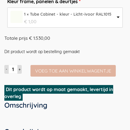
Kleur frame, panelen & deurtjes
1 × Tube Cabinet - kleur - Licht-ivoor RAL1015
€
1,00
Totale prijs
€
1.530,00
Dit product wordt op bestelling gemaakt
Tube
VOEG TOE AAN WINKELWAGENTJE
Cabinet
|
modulair
Dit product wordt op maat gemaakt, levertijd in
design
overleg
kastensysteem
Omschrijving
met
massief
eiken
planken