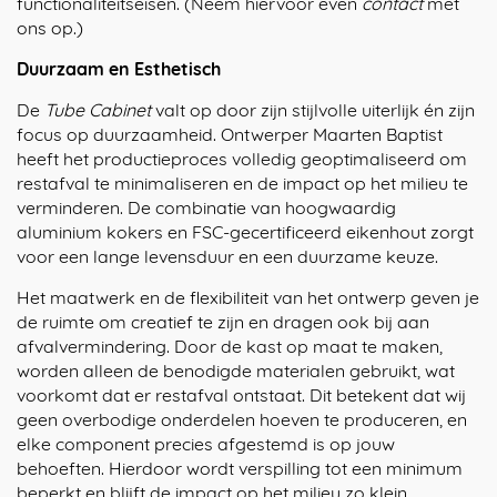
functionaliteitseisen. (Neem hiervoor even
contact
met
ons op.)
Duurzaam en Esthetisch
De
Tube Cabinet
valt op door zijn stijlvolle uiterlijk én zijn
focus op duurzaamheid. Ontwerper Maarten Baptist
heeft het productieproces volledig geoptimaliseerd om
restafval te minimaliseren en de impact op het milieu te
verminderen. De combinatie van hoogwaardig
aluminium kokers en FSC-gecertificeerd eikenhout zorgt
voor een lange levensduur en een duurzame keuze.
Het maatwerk en de flexibiliteit van het ontwerp geven je
de ruimte om creatief te zijn en dragen ook bij aan
afvalvermindering. Door de kast op maat te maken,
worden alleen de benodigde materialen gebruikt, wat
voorkomt dat er restafval ontstaat. Dit betekent dat wij
geen overbodige onderdelen hoeven te produceren, en
elke component precies afgestemd is op jouw
behoeften. Hierdoor wordt verspilling tot een minimum
beperkt en blijft de impact op het milieu zo klein