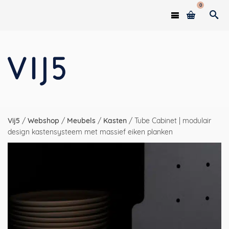
0
Vij5
/
Webshop
/
Meubels
/
Kasten
/
Tube Cabinet | modulair
design kastensysteem met massief eiken planken