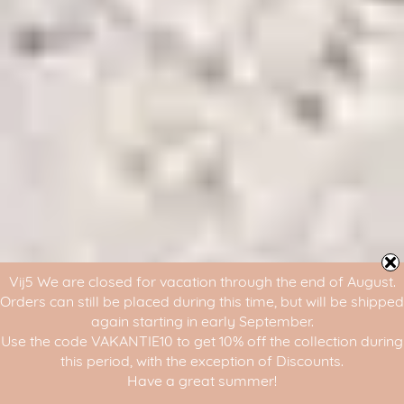
Vij5 We are closed for vacation through the end of August.
Orders can still be placed during this time, but will be shipped
again starting in early September.
Use the code VAKANTIE10 to get 10% off the collection during
this period, with the exception of Discounts.
Have a great summer!