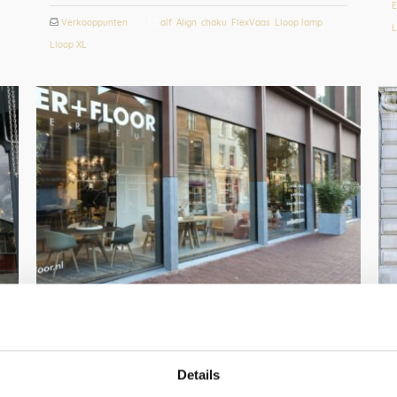
E
Verkooppunten
alf
,
Align
,
chaku
,
FlexVaas
,
Lloop lamp
,
L
Lloop XL
Meijer en Floor, Arnhem (NL)
Koningstraat 31Arnhem (NL) 026 389 33 21
info@meijerenfloor.nl www.meijerenfloor.nl Bij
Details
Meijer en Floor geven ze interieuradvies. Of