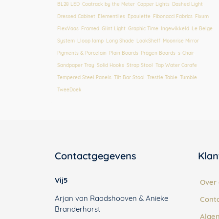
BL28 LED
,
Coatrack by the Meter
,
Copper Lights
,
Dashed Light
,
Dressed Cabinet
,
Elementiles
,
Epaulette
,
Fibonacci Fabrics
,
Fixum
,
FlexVaas
,
Framed
,
Glint Light
,
Graphic Time
,
Ingewikkeld
,
Le Belge
System
,
Lloop lamp
,
Long Shade
,
LookShelf
,
Moonrise Mirror
,
Pigments & Porcelain
,
Plain Boards
,
Prägen Boards
,
s-Chair
,
Sandpaper Tray
,
Solid Hooks
,
Strap Stool
,
Tap Water Carafe
,
Tempered Steel Panels
,
Tilt Bar Stool
,
Trestle Table
,
Tumble
,
TweeDoek
Contactgegevens
Klan
Vij5
Over 
Arjan van Raadshooven & Anieke
Cont
Branderhorst
Alge