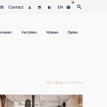
0
2B
Contact
EN
amelen
Vertalen
Maken
Delen
Vij5
/
Blog
/
Lloop lamp