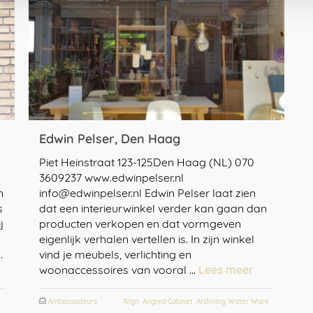
Edwin Pelser, Den Haag
Piet Heinstraat 123-125Den Haag (NL) 070
3609237 www.edwinpelser.nl
n
info@edwinpelser.nl Edwin Pelser laat zien
s
dat een interieurwinkel verder kan gaan dan
j
producten verkopen en dat vormgeven
eigenlijk verhalen vertellen is. In zijn winkel
…
vind je meubels, verlichting en
woonaccessoires van vooral …
Lees meer
Ambassadeurs
Align
,
Angled Cabinet
,
Archiving Water Ware
,