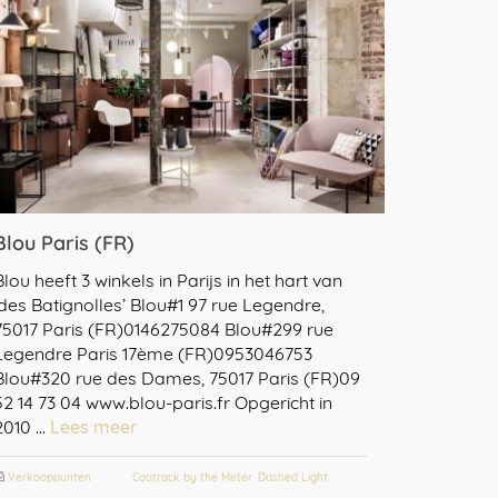
Blou Paris (FR)
Blou heeft 3 winkels in Parijs in het hart van
‘des Batignolles’ Blou#1 97 rue Legendre,
75017 Paris (FR)0146275084 Blou#299 rue
Legendre Paris 17ème (FR)0953046753
Blou#320 rue des Dames, 75017 Paris (FR)09
52 14 73 04 www.blou-paris.fr Opgericht in
2010 …
Lees meer
Verkooppunten
Coatrack by the Meter
,
Dashed Light
,