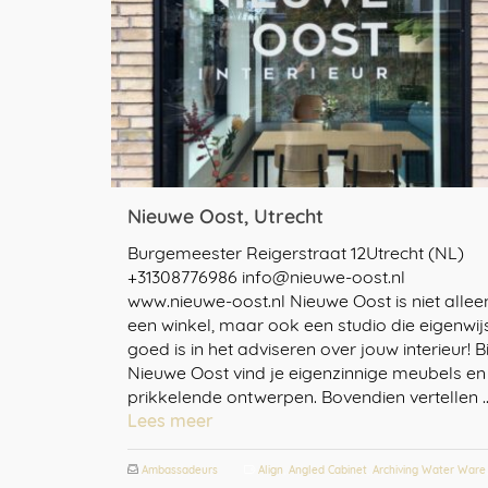
Nieuwe Oost, Utrecht
Burgemeester Reigerstraat 12Utrecht (NL)
+31308776986 info@nieuwe-oost.nl
www.nieuwe-oost.nl Nieuwe Oost is niet allee
een winkel, maar ook een studio die eigenwij
goed is in het adviseren over jouw interieur! Bi
Nieuwe Oost vind je eigenzinnige meubels en
prikkelende ontwerpen. Bovendien vertellen 
Lees meer
Ambassadeurs
Align
,
Angled Cabinet
,
Archiving Water Ware
,