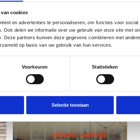
het nu gaat om een compleet interieurplan of
een kleuradvies: bij Meijer+Floor helpen ze
 van cookies
graag vanuit een jarenlange ervaring met
ent en advertenties te personaliseren, om functies voor social
woninginrichting. Tijdens een …
Lees meer
. Ook delen we informatie over uw gebruik van onze site met on
e. Deze partners kunnen deze gegevens combineren met andere i
Verkooppunten
Coatrack by the Meter
,
FlexVaas
,
Lloop
erzameld op basis van uw gebruik van hun services.
lamp
,
Lloop XL
,
Long Shade
,
Tap Water Carafe
,
TweeDoek
B
D
F
Voorkeuren
Statistieken
P
S
C
Selectie toestaan