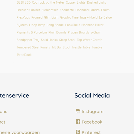
BL28 LED
,
Coatrack by the Meter
,
Copper Lights
,
Dashed Light
,
Dressed Cabinet
,
Elementiles
,
Epaulette
,
Fibonacci Fabrics
,
Fixum
,
FlexVaas
,
Framed
,
Glint Light
,
Graphic Time
,
Ingewikkeld
,
Le Belge
System
,
Lloop lamp
,
Long Shade
,
LookShelf
,
Moonrise Mirror
,
Pigments & Porcelain
,
Plain Boards
,
Prägen Boards
,
s-Chair
,
Sandpaper Tray
,
Solid Hooks
,
Strap Stool
,
Tap Water Carafe
,
Tempered Steel Panels
,
Tilt Bar Stool
,
Trestle Table
,
Tumble
,
TweeDoek
tenservice
Social Media
ons
Instagram
act
Facebook
mene voorwaarden
Pinterest