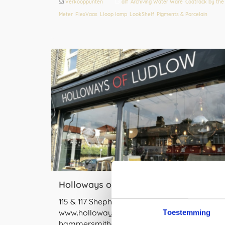
Verkooppunten
alf
,
Archiving Water Ware
,
Coatrack by the
Meter
,
FlexVaas
,
Lloop lamp
,
LookShelf
,
Pigments & Porcelain
Holloways of Ludlow, London (UK)
115 & 117 Shepherd’s Bush RoadLondon (UK)
www.hollowaysofludlow.com 020 7605 0667
Toestemming
hammersmith@hollowaysofludlow.com De