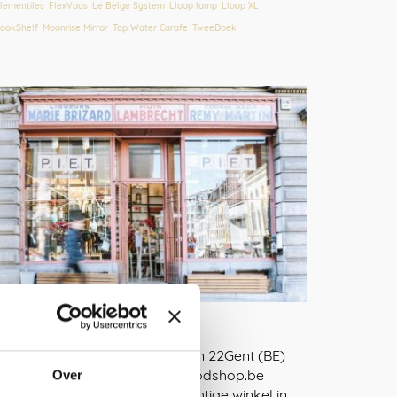
lementiles
,
FlexVaas
,
Le Belge System
,
Lloop lamp
,
Lloop XL
,
ookShelf
,
Moonrise Mirror
,
Tap Water Carafe
,
TweeDoek
PIET Home, Gent
PIET, GentHippoliet Lippensplein 22Gent (BE)
+32(0)9 278 69 78 www.pietmoodshop.be
Over
PIET Moodshop heeft een prachtige winkel in