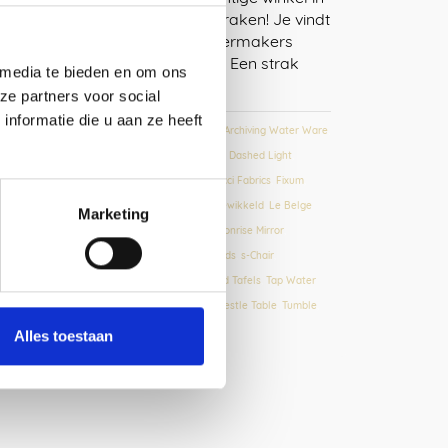
Gent om je helemaal in kwijt te raken! Je vindt
hier unieke decoratie items, sfeermakers
voor je interieur en geschenken. Een strak
 media te bieden en om ons
industrieel …
Lees meer
ze partners voor social
nformatie die u aan ze heeft
Verkooppunten
Align
,
Angled Cabinet
,
Archiving Water Ware
,
L28 LED
,
Coatrack by the Meter
,
Copper Lights
,
Dashed Light
,
ressed Cabinet
,
Elementiles
,
Epaulette
,
Fibonacci Fabrics
,
Fixum
,
lexVaas
,
Framed
,
Glint Light
,
Graphic Time
,
Ingewikkeld
,
Le Belge
Marketing
System
,
Lloop lamp
,
Long Shade
,
LookShelf
,
Moonrise Mirror
,
igments & Porcelain
,
Plain Boards
,
Prägen Boards
,
s-Chair
,
andpaper Tray
,
Solid Hooks
,
Strap Stool
,
Tabloid Tafels
,
Tap Water
arafe
,
Tempered Steel Panels
,
Tilt Bar Stool
,
Trestle Table
,
Tumble
,
TweeDoek
Alles toestaan