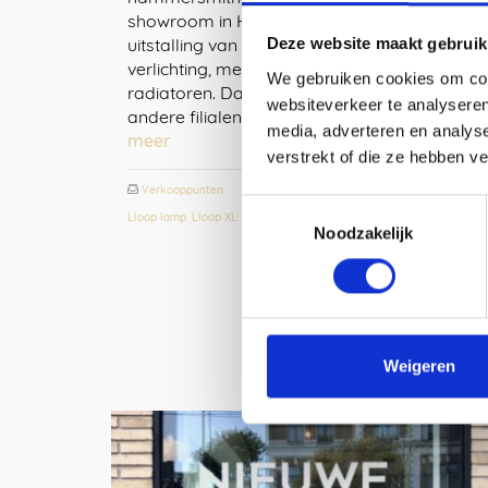
showroom in Hammersmith heeft een grote
uitstalling van hedendaagse & industriële
Deze website maakt gebruik
verlichting, meubels, badkamers &
We gebruiken cookies om cont
radiatoren. Daarnaast zijn er een aantal
websiteverkeer te analyseren
andere filialen in London met meer …
Lees
media, adverteren en analys
meer
verstrekt of die ze hebben v
Verkooppunten
BL28 LED
,
Copper Lights
,
Dashed Light
,
Toestemmingsselectie
Lloop lamp
,
Lloop XL
Noodzakelijk
Weigeren