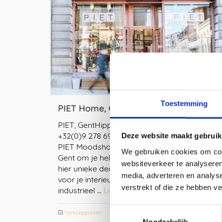
Toestemming
PIET Home, Gent
PIET, GentHippoliet Lippensplein 22Gent (BE)
+32(0)9 278 69 78 www.pietmoodshop.be
Deze website maakt gebruik
PIET Moodshop heeft een prachtige winkel in
We gebruiken cookies om cont
Gent om je helemaal in kwijt te raken! Je vind
websiteverkeer te analyseren
hier unieke decoratie items, sfeermakers
media, adverteren en analys
voor je interieur en geschenken. Een strak
verstrekt of die ze hebben v
industrieel …
Lees meer
Toestemmingsselectie
Verkooppunten
Align
,
Angled Cabinet
,
Archiving Water War
Noodzakelijk