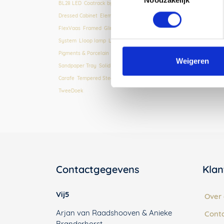
BL28 LED
,
Coatrack by the Meter
,
Copper Lights
,
Dashed Light
,
Dressed Cabinet
,
Elementiles
,
Epaulette
,
Fibonacci Fabrics
,
Fixum
,
FlexVaas
,
Framed
,
Glint Light
,
Graphic Time
,
Ingewikkeld
,
Le Belge
System
,
Lloop lamp
,
Long Shade
,
LookShelf
,
Moonrise Mirror
,
Pigments & Porcelain
,
Plain Boards
,
Prägen Boards
,
s-Chair
,
Weigeren
Sandpaper Tray
,
Solid Hooks
,
Strap Stool
,
Tabloid Tafels
,
Tap Water
Carafe
,
Tempered Steel Panels
,
Tilt Bar Stool
,
Trestle Table
,
Tumble
,
TweeDoek
Contactgegevens
Klan
Vij5
Over 
Arjan van Raadshooven & Anieke
Cont
Branderhorst