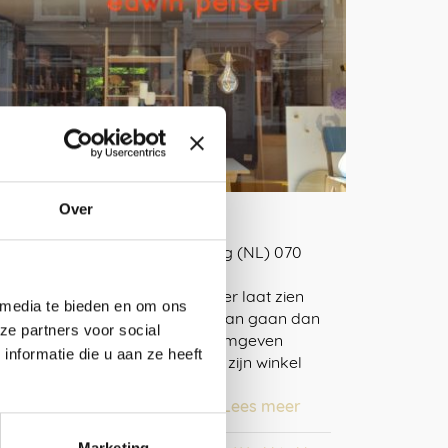
Over
Edwin Pelser, Den Haag
Piet Heinstraat 123-125Den Haag (NL) 070
3609237 www.edwinpelser.nl
info@edwinpelser.nl Edwin Pelser laat zien
 media te bieden en om ons
dat een interieurwinkel verder kan gaan dan
ze partners voor social
producten verkopen en dat vormgeven
nformatie die u aan ze heeft
eigenlijk verhalen vertellen is. In zijn winkel
vind je meubels, verlichting en
woonaccessoires van vooral …
Lees meer
Marketing