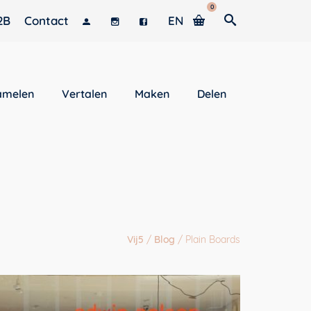
0
2B
Contact
EN
amelen
Vertalen
Maken
Delen
Vij5
/
Blog
/
Plain Boards