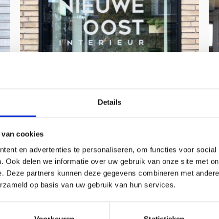
Details
Nieuwe Oost, Utrecht
Burgemeester Reigerstraat 12Utrecht (NL)
+31308776986 info@nieuwe-oost.nl
 van cookies
www.nieuwe-oost.nl Nieuwe Oost is niet alleen
ent en advertenties te personaliseren, om functies voor social
t
een winkel, maar ook een studio die eigenwijs
. Ook delen we informatie over uw gebruik van onze site met on
goed is in het adviseren over jouw interieur! Bij
e. Deze partners kunnen deze gegevens combineren met andere i
Nieuwe Oost vind je eigenzinnige meubels en
erzameld op basis van uw gebruik van hun services.
prikkelende ontwerpen. Bovendien vertellen …
Lees meer
e
,
Voorkeuren
Statistieken