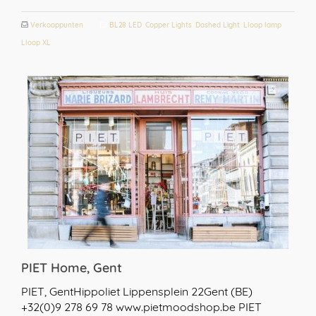
Verkooppunten
BL28 LED
,
Copper Lights
,
Dashed Light
,
Lloop lamp
,
Lloop XL
PIET Home, Gent
PIET, GentHippoliet Lippensplein 22Gent (BE)
+32(0)9 278 69 78 www.pietmoodshop.be PIET