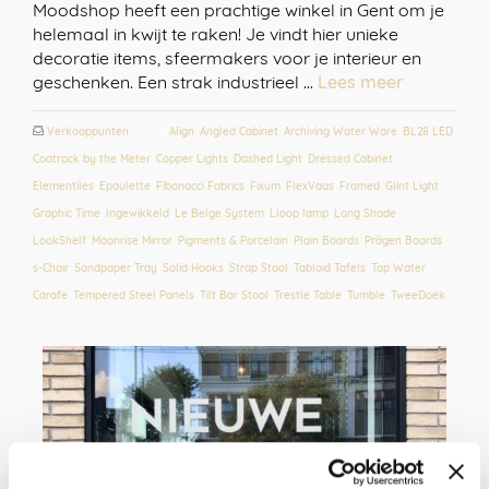
Moodshop heeft een prachtige winkel in Gent om je
helemaal in kwijt te raken! Je vindt hier unieke
decoratie items, sfeermakers voor je interieur en
geschenken. Een strak industrieel …
Lees meer
Verkooppunten
Align
,
Angled Cabinet
,
Archiving Water Ware
,
BL28 LED
,
Coatrack by the Meter
,
Copper Lights
,
Dashed Light
,
Dressed Cabinet
,
Elementiles
,
Epaulette
,
Fibonacci Fabrics
,
Fixum
,
FlexVaas
,
Framed
,
Glint Light
,
Graphic Time
,
Ingewikkeld
,
Le Belge System
,
Lloop lamp
,
Long Shade
,
LookShelf
,
Moonrise Mirror
,
Pigments & Porcelain
,
Plain Boards
,
Prägen Boards
,
s-Chair
,
Sandpaper Tray
,
Solid Hooks
,
Strap Stool
,
Tabloid Tafels
,
Tap Water
Carafe
,
Tempered Steel Panels
,
Tilt Bar Stool
,
Trestle Table
,
Tumble
,
TweeDoek