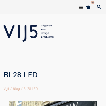
0
BL28 LED
Vij5
/
Blog
/
BL28 LED