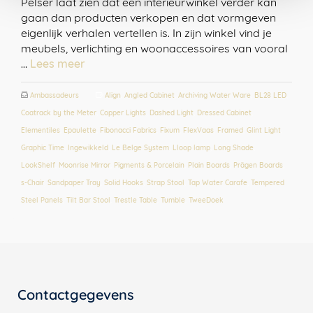
Pelser laat zien dat een interieurwinkel verder kan
gaan dan producten verkopen en dat vormgeven
eigenlijk verhalen vertellen is. In zijn winkel vind je
meubels, verlichting en woonaccessoires van vooral
…
Lees meer
Ambassadeurs
Align
,
Angled Cabinet
,
Archiving Water Ware
,
BL28 LED
,
Coatrack by the Meter
,
Copper Lights
,
Dashed Light
,
Dressed Cabinet
,
Elementiles
,
Epaulette
,
Fibonacci Fabrics
,
Fixum
,
FlexVaas
,
Framed
,
Glint Light
,
Graphic Time
,
Ingewikkeld
,
Le Belge System
,
Lloop lamp
,
Long Shade
,
LookShelf
,
Moonrise Mirror
,
Pigments & Porcelain
,
Plain Boards
,
Prägen Boards
,
s-Chair
,
Sandpaper Tray
,
Solid Hooks
,
Strap Stool
,
Tap Water Carafe
,
Tempered
Steel Panels
,
Tilt Bar Stool
,
Trestle Table
,
Tumble
,
TweeDoek
Contactgegevens