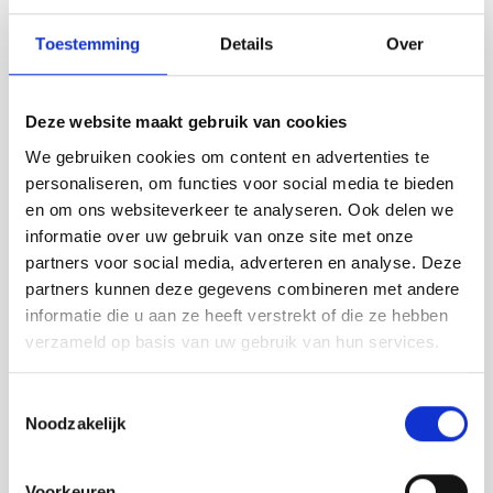
Toestemming
Details
Over
Deze website maakt gebruik van cookies
Nieuwe Oost, Utrecht
We gebruiken cookies om content en advertenties te
personaliseren, om functies voor social media te bieden
Burgemeester Reigerstraat 12Utrecht (NL)
en om ons websiteverkeer te analyseren. Ook delen we
+31308776986 info@nieuwe-oost.nl www.nieuwe-
informatie over uw gebruik van onze site met onze
oost.nl Nieuwe Oost is niet alleen een winkel, maar
partners voor social media, adverteren en analyse. Deze
ook een studio die eigenwijs goed is in het adviseren
over jouw interieur! Bij Nieuwe Oost vind je
partners kunnen deze gegevens combineren met andere
eigenzinnige meubels en prikkelende ontwerpen.
informatie die u aan ze heeft verstrekt of die ze hebben
Bovendien vertellen …
Lees meer
verzameld op basis van uw gebruik van hun services.
Ambassadeurs
Align
,
Angled Cabinet
,
Archiving Water Ware
,
BL28 LED
,
Toestemmingsselectie
Coatrack by the Meter
,
Copper Lights
,
Dashed Light
,
Dressed Cabinet
,
Noodzakelijk
Elementiles
,
Epaulette
,
Fibonacci Fabrics
,
Fixum
,
FlexVaas
,
Framed
,
Glint Light
,
Graphic Time
,
Ingewikkeld
,
Le Belge System
,
Lloop lamp
,
Long Shade
,
Voorkeuren