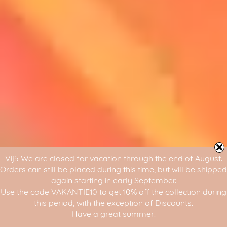
Vij5 We are closed for vacation through the end of August.
Orders can still be placed during this time, but will be shipped
again starting in early September.
Use the code VAKANTIE10 to get 10% off the collection during
this period, with the exception of Discounts.
Have a great summer!