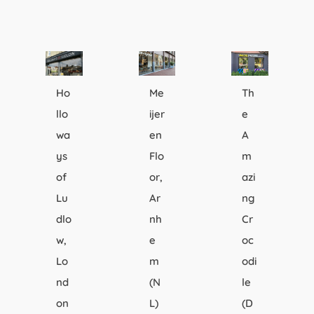
Ho
Me
Th
llo
ijer
e
wa
en
A
ys
Flo
m
of
or,
azi
Lu
Ar
ng
dlo
nh
Cr
w,
e
oc
Lo
m
odi
nd
(N
le
on
L)
(D