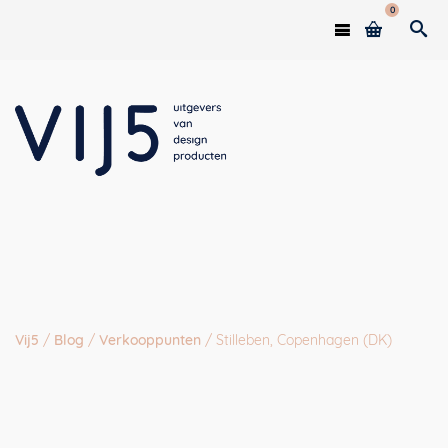
0
Vij5
/
Blog
/
Verkooppunten
/
Stilleben, Copenhagen (DK)