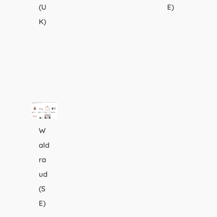
(U
E)
K)
W
ald
ra
ud
(S
E)