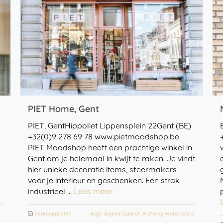
PIET Home, Gent
5
PIET, GentHippoliet Lippensplein 22Gent (BE)
+32(0)9 278 69 78 www.pietmoodshop.be
PIET Moodshop heeft een prachtige winkel in
Gent om je helemaal in kwijt te raken! Je vindt
hier unieke decoratie items, sfeermakers
voor je interieur en geschenken. Een strak
industrieel …
Lees meer
Verkooppunten
Align
,
Angled Cabinet
,
Archiving Water Ware
,