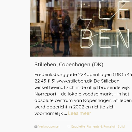
Stilleben, Copenhagen (DK)
Frederiksborggade 22Kopenhagen (DK) +4
22 45 11 31 www.stilleben.dk De Stilleben
winkel bevindt zich in de altijd bruisende wijk
Nørreport – de lokale voedselmarkt – in het
absolute centrum van Kopenhagen. Stilleben
werd opgericht in 2002 en richtte zich
voornamelijk …
Lees meer
Verkooppunten
Epaulette
,
Pigments & Porcelain
,
Solid