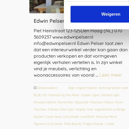
Weigeren
Edwin Pelser, Den Haag
Piet Heinstraat 123-125Den Haag (NL) 070
3609237 www.edwinpelser.nl
info@edwinpelser.nl Edwin Pelser laat zien
dat een interieurwinkel verder kan gaan dan
producten verkopen en dat vormgeven
eigenlijk verhalen vertellen is. In zijn winkel
vind je meubels, verlichting en
woonaccessoires van vooral …
Lees meer
Ambassadeurs
Align
,
Angled Cabinet
,
Archiving Water Ware
,
BL28 LED
,
Coatrack by the Meter
,
Copper Lights
,
Dashed Light
,
Dressed Cabinet
,
Elementiles
,
Epaulette
,
Fibonacci Fabrics
,
Fixum
,
FlexVaas
,
Framed
,
Glint Light
,
Graphic Time
,
Ingewikkeld
,
Le Belge
System
,
Lloop lamp
,
Long Shade
,
LookShelf
,
Moonrise Mirror
,
Pigments & Porcelain
,
Plain Boards
,
Prägen Boards
,
s-Chair
,