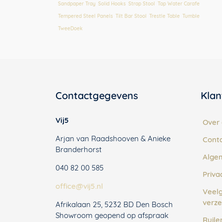
Sandpaper Tray
,
Solid Hooks
,
Strap Stool
,
Tap Water Carafe
,
Tempered Steel Panels
,
Tilt Bar Stool
,
Trestle Table
,
Tumble
,
TweeDoek
Contactgegevens
Klan
Vij5
Over 
Arjan van Raadshooven & Anieke
Cont
Branderhorst
Alge
040 82 00 585
Priva
office@vij5.nl
Veelg
verze
Afrikalaan 25, 5232 BD Den Bosch
Showroom geopend op afspraak
Ruile