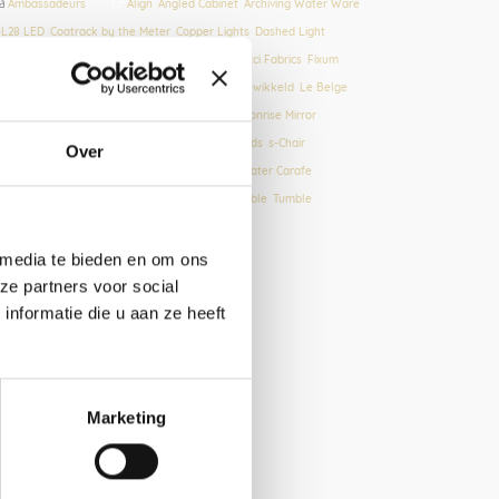
Ambassadeurs
Align
,
Angled Cabinet
,
Archiving Water Ware
,
L28 LED
,
Coatrack by the Meter
,
Copper Lights
,
Dashed Light
,
ressed Cabinet
,
Elementiles
,
Epaulette
,
Fibonacci Fabrics
,
Fixum
,
lexVaas
,
Framed
,
Glint Light
,
Graphic Time
,
Ingewikkeld
,
Le Belge
System
,
Lloop lamp
,
Long Shade
,
LookShelf
,
Moonrise Mirror
,
igments & Porcelain
,
Plain Boards
,
Prägen Boards
,
s-Chair
,
Over
andpaper Tray
,
Solid Hooks
,
Strap Stool
,
Tap Water Carafe
,
empered Steel Panels
,
Tilt Bar Stool
,
Trestle Table
,
Tumble
,
TweeDoek
 media te bieden en om ons
ze partners voor social
nformatie die u aan ze heeft
Marketing