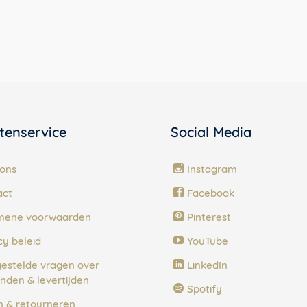
tenservice
Social Media
ons
Instagram
act
Facebook
mene voorwaarden
Pinterest
cy beleid
YouTube
estelde vragen over
LinkedIn
nden & levertijden
Spotify
n & retourneren