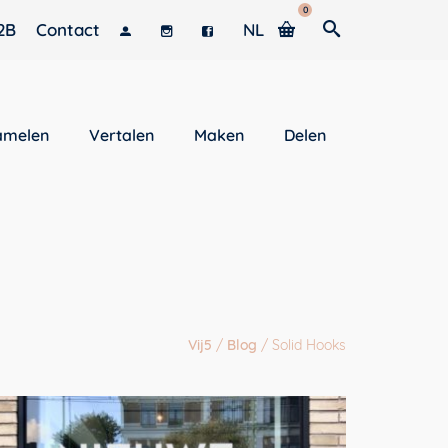
0
2B
Contact
NL
amelen
Vertalen
Maken
Delen
Vij5
/
Blog
/
Solid Hooks