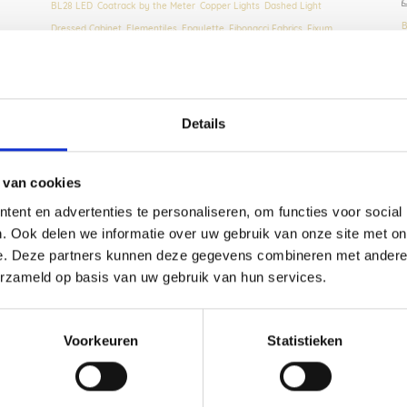
BL28 LED
,
Coatrack by the Meter
,
Copper Lights
,
Dashed Light
,
B
Dressed Cabinet
,
Elementiles
,
Epaulette
,
Fibonacci Fabrics
,
Fixum
,
D
FlexVaas
,
Framed
,
Glint Light
,
Graphic Time
,
Ingewikkeld
,
Le Belge
F
System
,
Lloop lamp
,
Long Shade
,
LookShelf
,
Moonrise Mirror
,
Pigments & Porcelain
,
Plain Boards
,
Prägen Boards
,
s-Chair
,
P
Sandpaper Tray
,
Solid Hooks
,
Strap Stool
,
Tabloid Tafels
,
Tap Water
Details
S
Carafe
,
Tempered Steel Panels
,
Tilt Bar Stool
,
Trestle Table
,
Tumble
,
T
TweeDoek
 van cookies
ent en advertenties te personaliseren, om functies voor social
. Ook delen we informatie over uw gebruik van onze site met on
e. Deze partners kunnen deze gegevens combineren met andere i
erzameld op basis van uw gebruik van hun services.
Voorkeuren
Statistieken