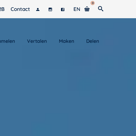
0
2B
Contact
EN
amelen
Vertalen
Maken
Delen