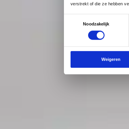
verstrekt of die ze hebben v
Toestemmingsselectie
Noodzakelijk
Weigeren