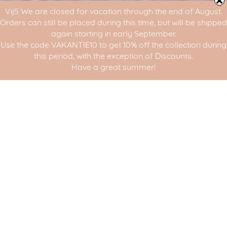
Vij5 We are closed for vacation through the end of August.
Orders can still be placed during this time, but will be shipped
again starting in early September.
Use the code VAKANTIE10 to get 10% off the collection during
this period, with the exception of Discounts.
Have a great summer!
Design District 2019
< Blog overzicht
From June 5-7, Vij5 was present again