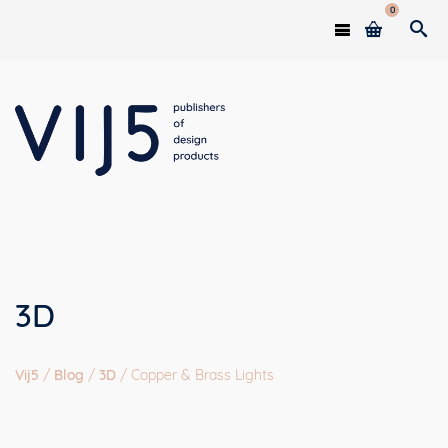
0
3D
Vij5
/
Blog
/
3D
/
Copper & Brass Lights