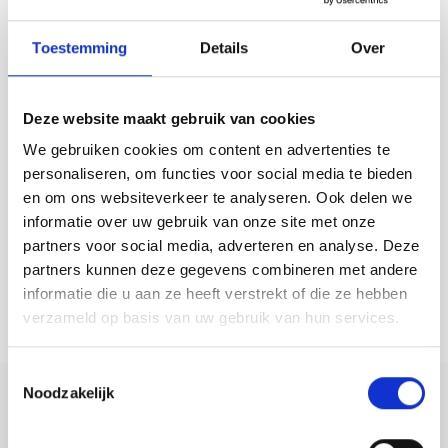
Toestemming
Details
Over
Deze website maakt gebruik van cookies
We gebruiken cookies om content en advertenties te
Angled Cabinet
personaliseren, om functies voor social media te bieden
by Studio Thier & van Daalen
Read more
en om ons websiteverkeer te analyseren. Ook delen we
informatie over uw gebruik van onze site met onze
partners voor social media, adverteren en analyse. Deze
partners kunnen deze gegevens combineren met andere
informatie die u aan ze heeft verstrekt of die ze hebben
These pages are visible only after logging in with a
verzameld op basis van uw gebruik van hun services.
press or project account.
Toestemmingsselectie
Noodzakelijk
Contact Information