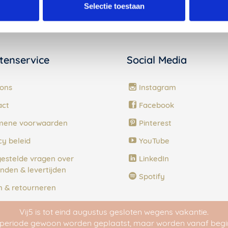
Selectie toestaan
tenservice
Social Media
ons
Instagram
act
Facebook
mene voorwaarden
Pinterest
cy beleid
YouTube
estelde vragen over
LinkedIn
nden & levertijden
Spotify
n & retourneren
almethodes
Vij5 is tot eind augustus gesloten wegens vakantie.
e periode gewoon worden geplaatst, maar worden vanaf begi