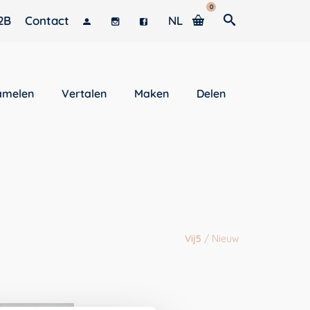
0
2B
Contact
NL
amelen
Vertalen
Maken
Delen
Vij5
/
Nieuw