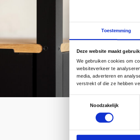
Toestemming
Tube Cabinet door Maarten
Deze website maakt gebruik
Baptist
We gebruiken cookies om cont
websiteverkeer te analyseren
Precious
media, adverteren en analys
doo
verstrekt of die ze hebben v
Toestemmingsselectie
Noodzakelijk