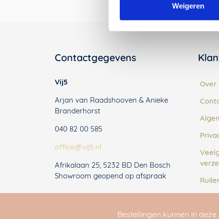
Weigeren
Contactgegevens
Klan
Vij5
Over 
Arjan van Raadshooven & Anieke
Cont
Branderhorst
Alge
040 82 00 585
Priva
office@vij5.nl
Veelg
verze
Afrikalaan 25, 5232 BD Den Bosch
Showroom geopend op afspraak
Ruile
Beta
Bestellingen kunnen in dez