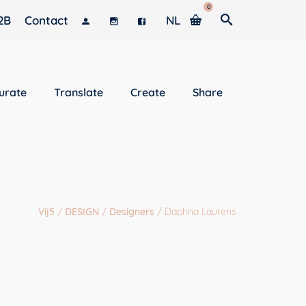
0
2B
Contact
NL
urate
Translate
Create
Share
Vij5
/
DESIGN
/
Designers
/
Daphna Laurens