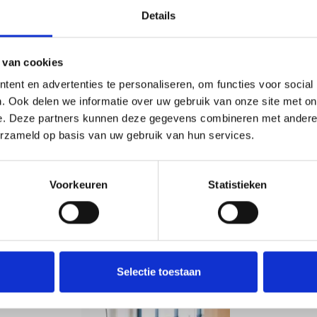
Products in the Vij5 collection
Details
 van cookies
ent en advertenties te personaliseren, om functies voor social
. Ook delen we informatie over uw gebruik van onze site met on
e. Deze partners kunnen deze gegevens combineren met andere i
erzameld op basis van uw gebruik van hun services.
Voorkeuren
Statistieken
Refillable Candle | refillable
LookShelf | de
design Candle with rapeseed
and cookbook h
wax by Daphna Laurens
o
Selectie toestaan