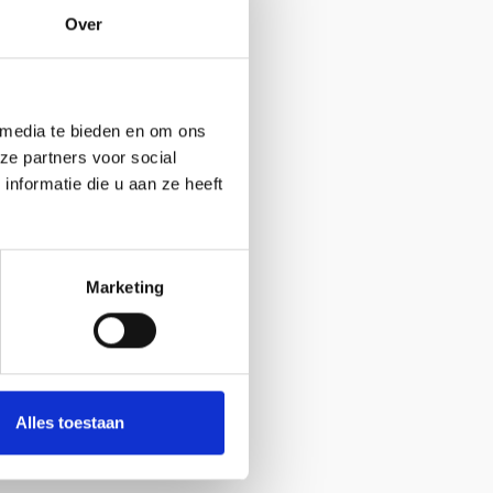
:
Over
 media te bieden en om ons
ze partners voor social
nformatie die u aan ze heeft
Marketing
sign bookshelf
older in solid
ak
Alles toestaan