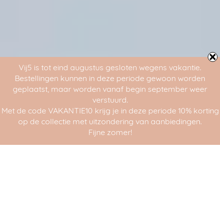
Vij5 is tot eind augustus gesloten wegens vakantie.
Bestellingen kunnen in deze periode gewoon worden
geplaatst, maar worden vanaf begin september weer
verstuurd.
Met de code VAKANTIE10 krijg je in deze periode 10% korting
op de collectie met uitzondering van aanbiedingen.
Fijne zomer!
Dutch Design Week