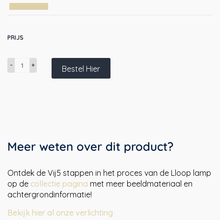
PRIJS
Lloop
Bestel Hier
XL
configurator
|
in
hoogte
verstelbare
design
Meer weten over dit product?
hanglamp,
dimbare
LED,
Ontdek de Vij5 stappen in het proces van de Lloop lamp
50cm
op de
collectie pagina
met meer beeldmateriaal en
aantal
achtergrondinformatie!
Bekijk hier al onze verlichting