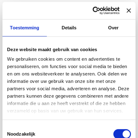
Linkedin
Producten in de Vij5 collectie:
Toestemming
Details
Over
Deze website maakt gebruik van cookies
We gebruiken cookies om content en advertenties te
personaliseren, om functies voor social media te bieden
en om ons websiteverkeer te analyseren. Ook delen we
informatie over uw gebruik van onze site met onze
partners voor social media, adverteren en analyse. Deze
partners kunnen deze gegevens combineren met andere
informatie die u aan ze heeft verstrekt of die ze hebben
verzameld op basis van uw gebruik van hun services.
Toestemmingsselectie
Refillable Candle | hervulbare design kaars met
Noodzakelijk