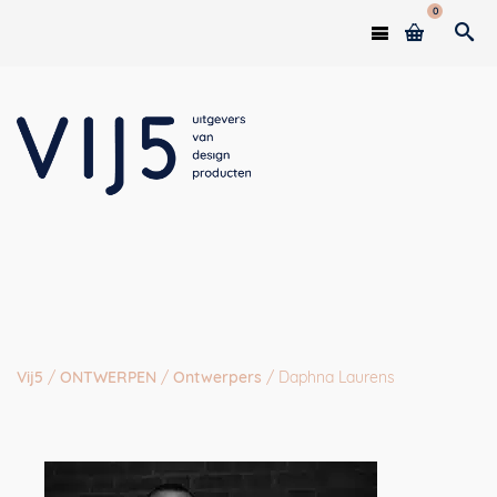
0
Vij5
/
ONTWERPEN
/
Ontwerpers
/
Daphna Laurens