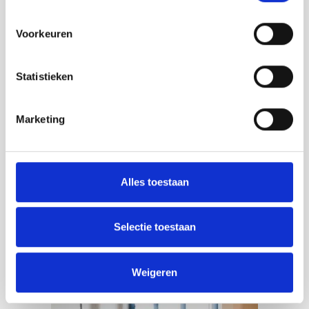
koolzaadwas door Daphna Laurens
Voorkeuren
Statistieken
Marketing
Alles toestaan
Selectie toestaan
LookShelf | design boekenplank en
kookboekhouder in massief eiken
Weigeren