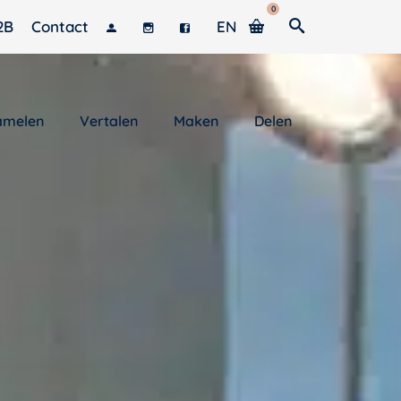
0
2B
Contact
EN
amelen
Vertalen
Maken
Delen