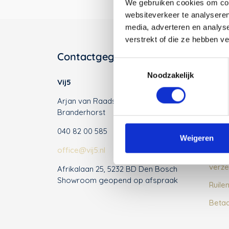
We gebruiken cookies om cont
websiteverkeer te analyseren
media, adverteren en analys
verstrekt of die ze hebben v
Contactgegevens
Klan
Toestemmingsselectie
Noodzakelijk
Vij5
Over
Arjan van Raadshooven & Anieke
Conta
Branderhorst
Alge
040 82 00 585
Priva
Weigeren
office@vij5.nl
Veelg
verze
Afrikalaan 25, 5232 BD Den Bosch
Showroom geopend op afspraak
Ruile
Beta