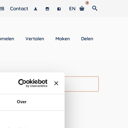
0
2B
Contact
EN
amelen
Vertalen
Maken
Delen
 leeg.
Over