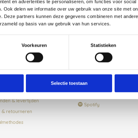
ent en advertenties te personaliseren, om functies voor social
. Ook delen we informatie over uw gebruik van onze site met on
e. Deze partners kunnen deze gegevens combineren met andere i
erzameld op basis van uw gebruik van hun services.
tenservice
Social Media
Voorkeuren
Statistieken
 ons
Instagram
ct
Facebook
mene voorwaarden
Pinterest
cy beleid
YouTube
Selectie toestaan
estelde vragen over
LinkedIn
nden & levertijden
Spotify
n & retourneren
almethodes