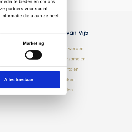
 media te bieden en om ons
ze partners voor social
nformatie die u aan ze heeft
De 5 stappen van Vij5
Marketing
Stap 1 van Vij5: Ontwerpen
Stap 2 van Vij5: Verzamelen
Stap 3 van Vij5: Vertalen
Stap 4 van Vij5: Maken
Alles toestaan
Stap 5 van Vij5: Delen