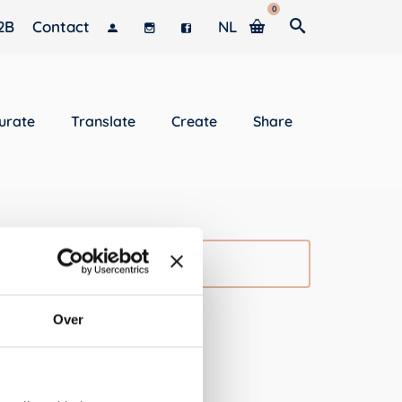
0
2B
Contact
NL
urate
Translate
Create
Share
 empty.
Over