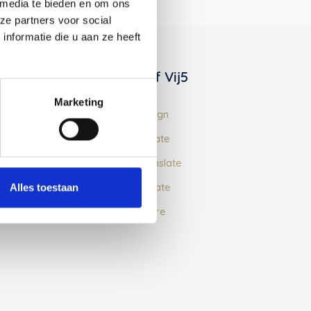
 media te bieden en om ons
ze partners voor social
nformatie die u aan ze heeft
The 5 Steps of Vij5
Marketing
Step 1 of Vij5: Design
Step 2 of Vij5: Curate
Step 3 of Vij5: Translate
Step 4 of Vij5: Create
Alles toestaan
Step 5 of Vij5: Share