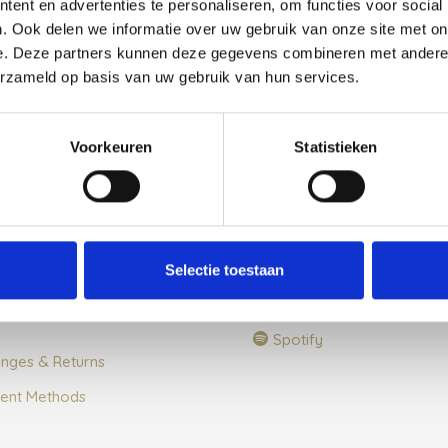
ent en advertenties te personaliseren, om functies voor social
. Ook delen we informatie over uw gebruik van onze site met on
e. Deze partners kunnen deze gegevens combineren met andere i
erzameld op basis van uw gebruik van hun services.
omer Service
Social Media
Voorkeuren
Statistieken
 Us
Instagram
ct
Facebook
 and Conditions
Pinterest
cy Policy
YouTube
Selectie toestaan
 about shipping and delivery
LinkedIn
Spotify
nges & Returns
ent Methods