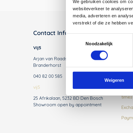
We gebruiken cookies om cont
websiteverkeer te analyseren
media, adverteren en analys
verstrekt of die ze hebben v
Contact Information
Cust
Toestemmingsselectie
Noodzakelijk
Vij5
About
Arjan van Raadshooven Anieke
Conta
Branderhorst
Terms
040 82 00 585
Priva
Weigeren
vij5
FAQ's
times
25 Afrikalaan, 5232 BD Den Bosch
Showroom open by appointment
Excha
Paym